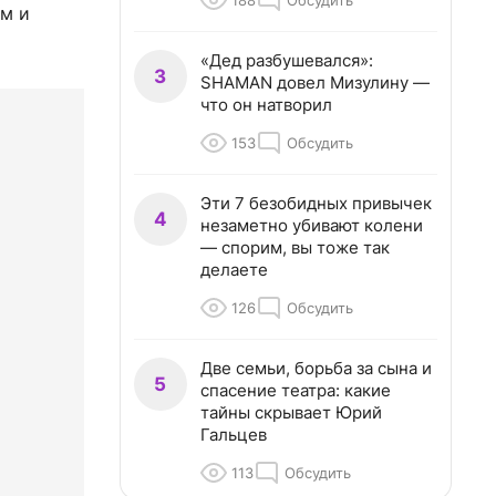
188
Обсудить
ом и
«Дед разбушевался»:
3
SHAMAN довел Мизулину —
что он натворил
153
Обсудить
Эти 7 безобидных привычек
4
незаметно убивают колени
— спорим, вы тоже так
делаете
126
Обсудить
Две семьи, борьба за сына и
5
спасение театра: какие
тайны скрывает Юрий
Гальцев
113
Обсудить