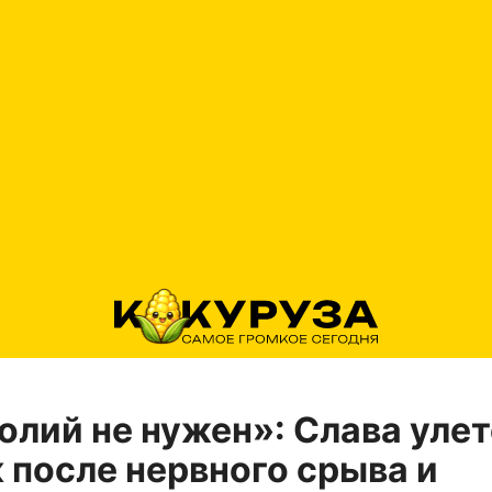
олий не нужен»: Слава уле
к после нервного срыва и