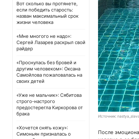
Вот сколько вы протянете,
если победить старость:
назван максимальный срок
жизни человека
«Мне многого не надо»:
Сергей Лазарев раскрыл свой
райдер
«Проснулась без бровей и
другим человеком»: Оксана
Самойлова пожаловалась на
своих детей
«Уже не мальчик»: Сябитова
строго-настрого
предостерегла Киркорова от
брака
Источник: 
nastya_slav
«Хочется снять кожу»:
После эмоциона
Симоньян призналась о