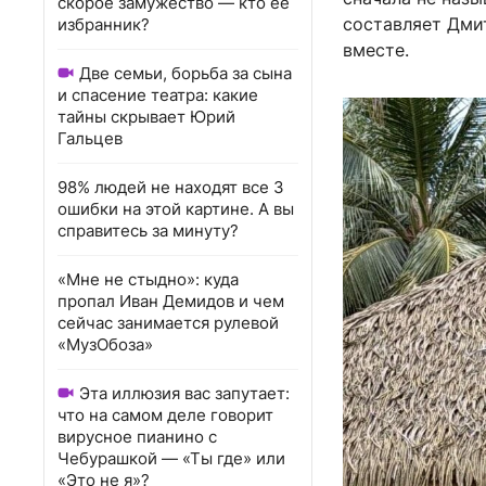
скорое замужество — кто ее
составляет Дми
избранник?
вместе.
Две семьи, борьба за сына
и спасение театра: какие
тайны скрывает Юрий
Гальцев
98% людей не находят все 3
ошибки на этой картине. А вы
справитесь за минуту?
«Мне не стыдно»: куда
пропал Иван Демидов и чем
сейчас занимается рулевой
«МузОбоза»
Эта иллюзия вас запутает:
что на самом деле говорит
вирусное пианино с
Чебурашкой — «Ты где» или
«Это не я»?