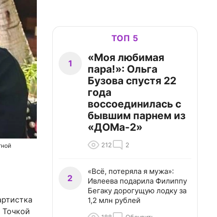
ТОП 5
«Моя любимая
1
пара!»: Ольга
Бузова спустя 22
года
воссоединилась с
бывшим парнем из
«ДОМа-2»
212
2
тной
«Всё, потеряла я мужа»:
2
Ивлеева подарила Филиппу
Бегаку дорогущую лодку за
артистка
1,2 млн рублей
. Точкой