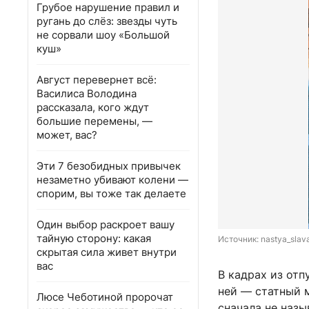
Грубое нарушение правил и
ругань до слёз: звезды чуть
не сорвали шоу «Большой
куш»
Август перевернет всё:
Василиса Володина
рассказала, кого ждут
большие перемены, —
может, вас?
Эти 7 безобидных привычек
незаметно убивают колени —
спорим, вы тоже так делаете
Один выбор раскроет вашу
тайную сторону: какая
Источник: 
nastya_slav
скрытая сила живет внутри
вас
В кадрах из отп
ней — статный 
Люсе Чеботиной пророчат
сначала не назы