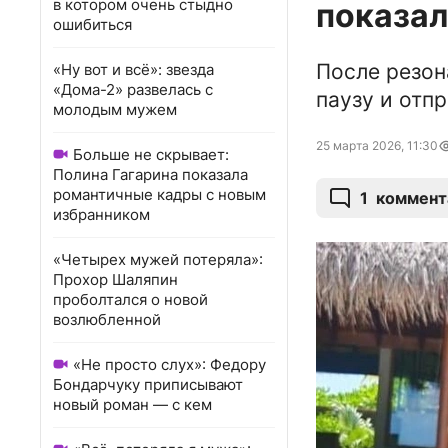
в котором очень стыдно
показал
ошибиться
После резон
«Ну вот и всё»: звезда
«Дома-2» развелась с
паузу и отп
молодым мужем
25 марта 2026, 11:30
Больше не скрывает:
Полина Гагарина показала
романтичные кадры с новым
1
коммент
избранником
«Четырех мужей потеряла»:
Прохор Шаляпин
проболтался о новой
возлюбленной
«Не просто слух»: Федору
Бондарчуку приписывают
новый роман — с кем