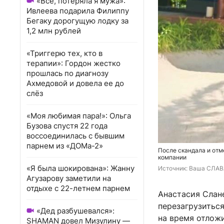
«Всё, потеряла я мужа»:
Ивлеева подарила Филиппу
Бегаку дорогущую лодку за
1,2 млн рублей
«Триггерю тех, кто в
терапии»: Гордон жестко
прошлась по диагнозу
Ахмедовой и довела ее до
слёз
«Моя любимая пара!»: Ольга
Бузова спустя 22 года
воссоединилась с бывшим
парнем из «ДОМа-2»
После скандала и отм
компании
«Я была шокирована»: Жанну
Источник: 
Ваша СЛАВА
Агузарову заметили на
отдыхе с 22-летнем парнем
Анастасия Слане
перезагрузиться
«Дед разбушевался»:
на время отложи
SHAMAN довел Мизулину —