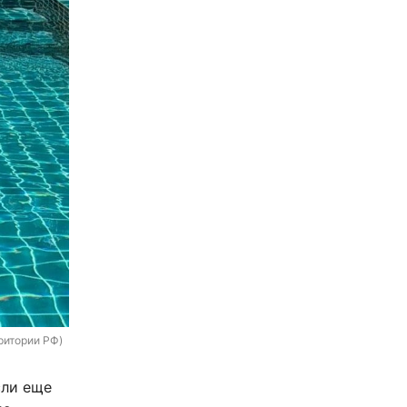
рритории РФ)
сли еще