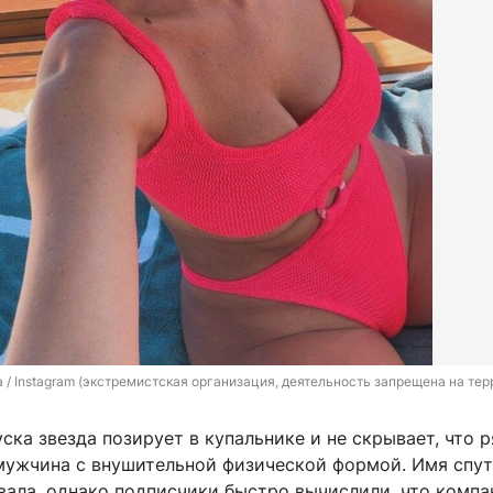
a / Instagram (экстремистская организация, деятельность запрещена на те
уска звезда позирует в купальнике и не скрывает, что 
мужчина с внушительной физической формой. Имя спут
вала, однако подписчики быстро вычислили, что комп