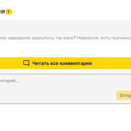
ИИ
1
7
ему заведение закрылось так рано? Наверное, есть причины
Читать все комментарии
Отп