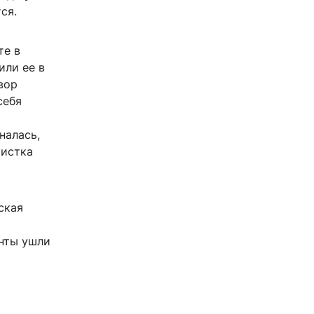
ся.
те в
или ее в
вор
себя
налась,
тистка
ская
енты ушли