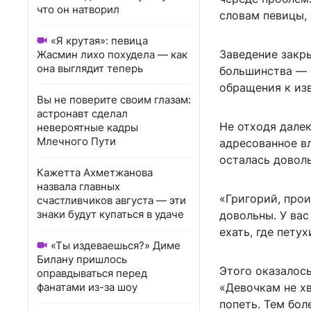
что он натворил
словам певицы, 
«Я крутая»: певица
Заведение закры
Жасмин лихо похудела — как
она выглядит теперь
большинства — 
обращения к из
Вы не поверите своим глазам:
астронавт сделал
Не отходя далек
невероятные кадры
Млечного Пути
адресованное вл
осталась доволь
Кажетта Ахметжанова
назвала главных
«Григорий, прои
счастливчиков августа — эти
знаки будут купаться в удаче
довольны. У вас
ехать, где пету
«Ты издеваешься?» Диме
Билану пришлось
Этого оказалось
оправдываться перед
фанатами из-за шоу
«Девочкам не хв
попеть. Тем бол