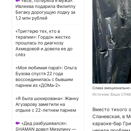
«Всё, потеряла я мужа»:
Ивлеева подарила Филиппу
Бегаку дорогущую лодку за
1,2 млн рублей
«Триггерю тех, кто в
терапии»: Гордон жестко
прошлась по диагнозу
Ахмедовой и довела ее до
слёз
«Моя любимая пара!»: Ольга
Бузова спустя 22 года
воссоединилась с бывшим
парнем из «ДОМа-2»
Слава эмоционально об
Источник: 
Ваша СЛАВА
«Я была шокирована»: Жанну
Агузарову заметили на
Вместо тихого о
отдыхе с 22-летнем парнем
Сланевская, в 
«Дед разбушевался»:
караоке-бар Гри
SHAMAN довел Мизулину —
череде проблем.