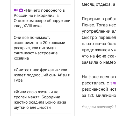
месяц отдыха, а
«Ничего подобного в
России не находили»: в
Перерыв в работ
Онежском озере обнаружили
Пензе. Тогда не
клад XVIII века
употреблении ал
быстро перешел 
Они всё понимают:
эксперимент с 20 кошками
плохо из-за бол
раскрыл, как питомцы
продолжился уж
считывают настроение
что на фоне ска
хозяина
заявила о наме
«Считает нас фриками»: как
живет подросший сын Айзы и
На фоне всех эт
Гуфа
рассталась с
эл
резонансной ис
«Живи свою жизнь и не
за 120 миллион
трогай меня»: Бородина
жестко осадила Боню из‑за
Увидели опечатку? 
шутки о внешности