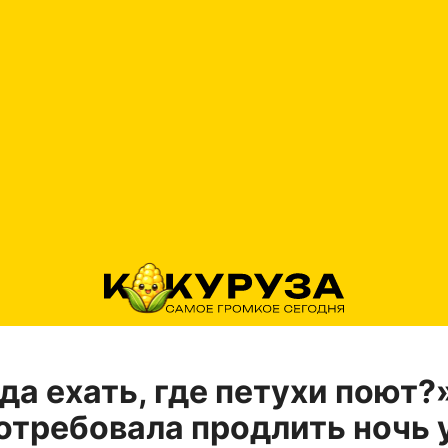
да ехать, где петухи поют?
отребовала продлить ночь 