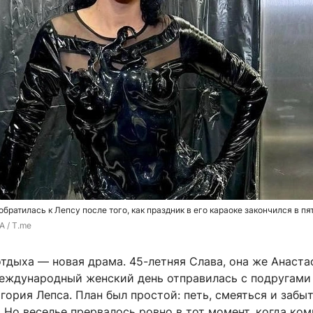
ратилась к Лепсу после того, как праздник в его караоке закончился в пя
 / T.me
тдыха — новая драма. 45-летняя Слава, она же Анаста
Международный женский день отправилась с подругами
гория Лепса. План был простой: петь, смеяться и забыт
 Но веселье прервалось ровно в тот момент, когда ком