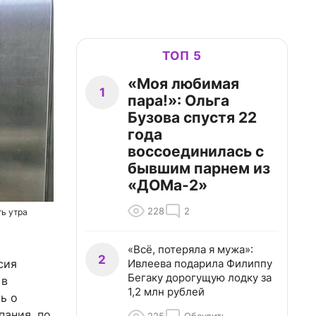
ТОП 5
«Моя любимая
1
пара!»: Ольга
Бузова спустя 22
года
воссоединилась с
бывшим парнем из
«ДОМа-2»
228
2
ть утра
«Всё, потеряла я мужа»:
2
Ивлеева подарила Филиппу
сия
Бегаку дорогущую лодку за
 в
1,2 млн рублей
ь о
пания, по