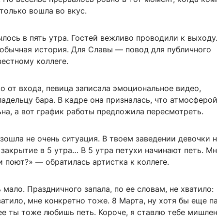
только вошла во вкус.
лось в пять утра. Гостей вежливо проводили к выходу
обычная история. Для Славы — повод для публичного
вестному коллеге.
о от входа, певица записала эмоциональное видео,
адельцу бара. В кадре она призналась, что атмосферо
на, а вот график работы предложила пересмотреть.
зошла не очень ситуация. В твоем заведении девочки н
 закрытие в 5 утра… В 5 утра петухи начинают петь. Мн
хи поют?» — обратилась артистка к коллеге.
 мало. Праздничного запала, по ее словам, не хватило:
атило, мне конкретно тоже. 8 Марта, ну хотя бы еще п
ее ты тоже любишь петь. Короче, я ставлю тебе мишле