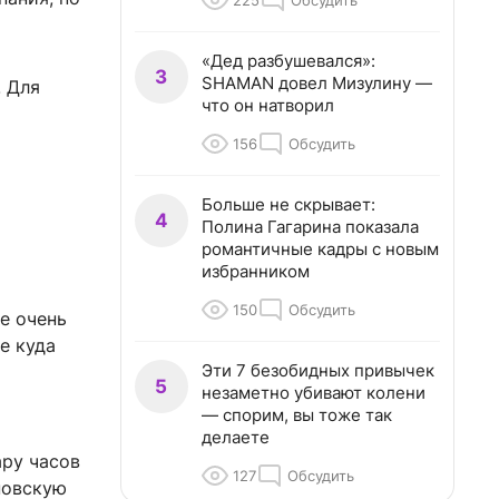
225
Обсудить
«Дед разбушевался»:
3
SHAMAN довел Мизулину —
. Для
что он натворил
156
Обсудить
Больше не скрывает:
4
Полина Гагарина показала
й
романтичные кадры с новым
избранником
150
Обсудить
е очень
е куда
Эти 7 безобидных привычек
5
незаметно убивают колени
— спорим, вы тоже так
делаете
ару часов
127
Обсудить
новскую