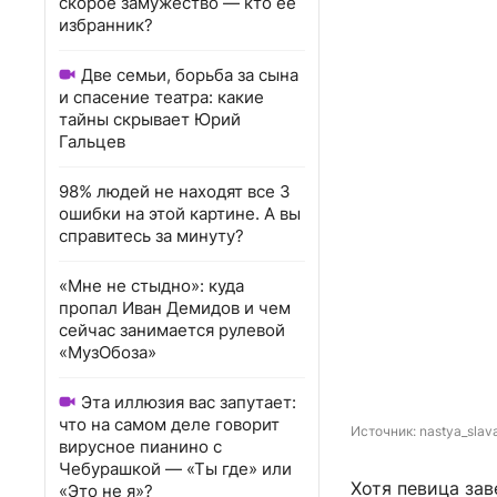
скорое замужество — кто ее
избранник?
Две семьи, борьба за сына
и спасение театра: какие
тайны скрывает Юрий
Гальцев
98% людей не находят все 3
ошибки на этой картине. А вы
справитесь за минуту?
«Мне не стыдно»: куда
пропал Иван Демидов и чем
сейчас занимается рулевой
«МузОбоза»
Эта иллюзия вас запутает:
что на самом деле говорит
Источник: 
nastya_slav
вирусное пианино с
Чебурашкой — «Ты где» или
Хотя певица зав
«Это не я»?