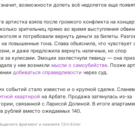
 значит, возможности допеть всё недопетое еще появят
е артистка взяла после громкого конфликта на концер
сколько зрительниц прямо во время выступления обвин
коголя и потребовали вернуть деньги за билеты. Разго
на повышенные тона. Слава объяснила, что чувствует 
езни, и даже предложила вернуть наличные, но спор
е за кулисами. Эмоции захлестнули певицу — она приз
ндала у нее возникли
мысли о самоубийстве
. Позже ар
рении
добиваться справедливости
через суд.
их событий стало известно и о крупной сделке. Сланев
итной квартирой
на Арбате. Продажа затянулась из-за
тории, связанной с Ларисой Долиной. В итоге апартам
ов рублей вместо ожидаемых 140.
Выделите фрагмент и нажмите Ctrl+Enter