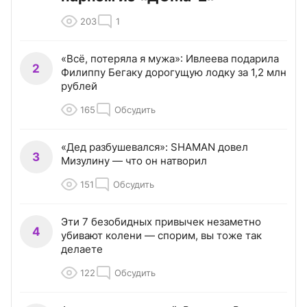
203
1
«Всё, потеряла я мужа»: Ивлеева подарила
2
Филиппу Бегаку дорогущую лодку за 1,2 млн
рублей
165
Обсудить
«Дед разбушевался»: SHAMAN довел
3
Мизулину — что он натворил
151
Обсудить
Эти 7 безобидных привычек незаметно
4
убивают колени — спорим, вы тоже так
делаете
122
Обсудить