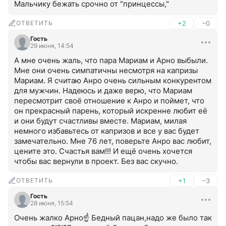
Мальчику бежать срочно от "принцессы,"
ОТВЕТИТЬ
+2
–0
Гость
29 июня, 14:54
А мне очень жаль, что пара Мариам и Арно выбыли. 
Мне они очень симпатичны несмотря на капризы 
Мариам. Я считаю Анро очень сильным конкурентом 
для мужчин. Надеюсь и даже верю, что Мариам 
пересмотрит своё отношение к Анро и поймет, что 
он прекрасный парень, который искренне любит её 
и они будут счастливы вместе. Мариам, милая 
немного избавьтесь от капризов и все у вас будет 
замечательно. Мне 76 лет, поверьте Анро вас любит, 
цените это. Счастья вам!!! И ещё очень хочется 
чтобы вас вернули в проект. Без вас скучно.
ОТВЕТИТЬ
+1
–3
Гость
28 июня, 15:54
Очень жалко Арно☝️ Бедный пацан,надо же было так 