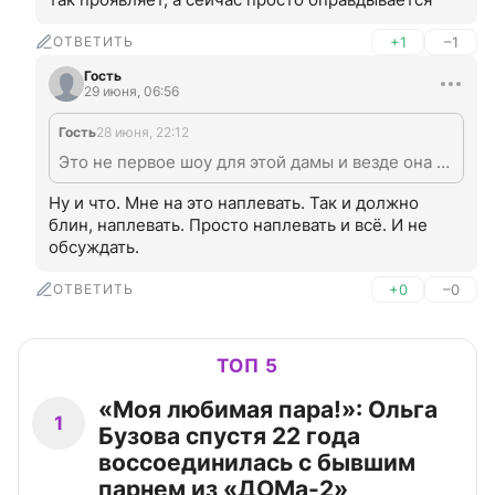
ОТВЕТИТЬ
+1
–1
Гость
29 июня, 06:56
Гость
28 июня, 22:12
Это не первое шоу для этой дамы и везде она себя так проявляет, а сейчас просто оправдывается
Ну и что. Мне на это наплевать. Так и должно 
блин, наплевать. Просто наплевать и всё. И не 
обсуждать.
ОТВЕТИТЬ
+0
–0
ТОП 5
«Моя любимая пара!»: Ольга
1
Бузова спустя 22 года
воссоединилась с бывшим
парнем из «ДОМа-2»