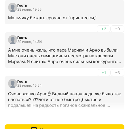
Гость
29 июня, 19:55
Мальчику бежать срочно от "принцессы,"
+2
–0
Гость
29 июня, 14:54
А мне очень жаль, что пара Мариам и Арно выбыли. 
Мне они очень симпатичны несмотря на капризы 
Мариам. Я считаю Анро очень сильным конкурентом 
для мужчин. Надеюсь и даже верю, что Мариам 
пересмотрит своё отношение к Анро и поймет, что 
+1
–3
он прекрасный парень, который искренне любит её 
Гость
и они будут счастливы вместе. Мариам, милая 
28 июня, 15:54
немного избавьтесь от капризов и все у вас будет 
Очень жалко Арно☝️ Бедный пацан,надо же было так 
замечательно. Мне 76 лет, поверьте Анро вас любит, 
вляпаться?!?!?Беги от неё быстро ,быстро и 
цените это. Счастья вам!!! И ещё очень хочется 
подальше!!!На редкость поганое скандальное 
чтобы вас вернули в проект. Без вас скучно.
существо 🤮
+5
–0