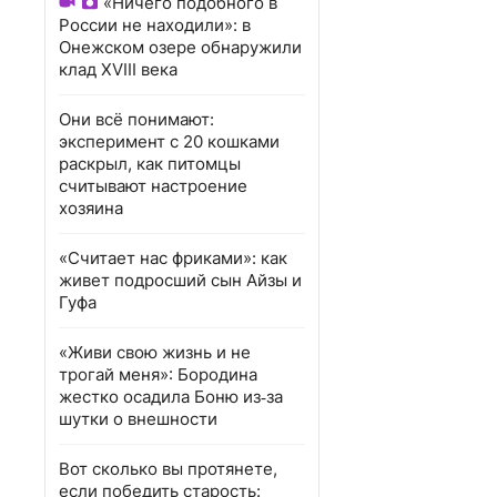
«Ничего подобного в
России не находили»: в
Онежском озере обнаружили
клад XVIII века
Они всё понимают:
эксперимент с 20 кошками
раскрыл, как питомцы
считывают настроение
хозяина
«Считает нас фриками»: как
живет подросший сын Айзы и
Гуфа
«Живи свою жизнь и не
трогай меня»: Бородина
жестко осадила Боню из‑за
шутки о внешности
Вот сколько вы протянете,
если победить старость: