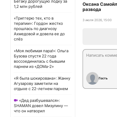
Бегаку дорогущую лодку за
Оксана Самойл
1,2 млн рублей
развода
«Триггерю тех, кто в
3 июля 2026, 15:00
терапии»: Гордон жестко
прошлась по диагнозу
Ахмедовой и довела ее до
слёз
«Моя любимая пара!»: Ольга
Бузова спустя 22 года
воссоединилась с бывшим
парнем из «ДОМа-2»
«Я была шокирована»: Жанну
Гость
Агузарову заметили на
отдыхе с 22-летнем парнем
«Дед разбушевался»:
SHAMAN довел Мизулину —
что он натворил