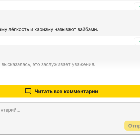
0
ему лёгкость и харизму называют вайбами.
0
 высказалась, это заслуживает уважения.
Читать все комментарии
Отп