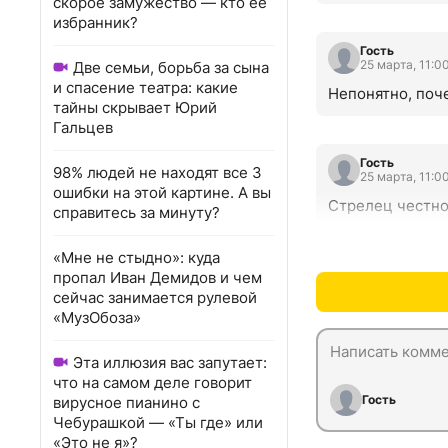
скорое замужество — кто ее
избранник?
Гость
25 марта, 11:0
Две семьи, борьба за сына
и спасение театра: какие
Непонятно, поч
тайны скрывает Юрий
Гальцев
Гость
98% людей не находят все 3
25 марта, 11:0
ошибки на этой картине. А вы
Стрелец честно
справитесь за минуту?
«Мне не стыдно»: куда
пропал Иван Демидов и чем
сейчас занимается рулевой
«МузОбоза»
Эта иллюзия вас запутает:
что на самом деле говорит
Гость
вирусное пианино с
Чебурашкой — «Ты где» или
«Это не я»?