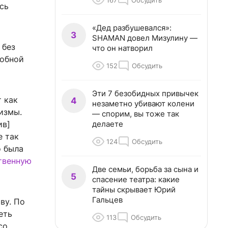
167
Обсудить
сь
«Дед разбушевался»:
3
SHAMAN довел Мизулину —
 без
что он натворил
добной
152
Обсудить
Эти 7 безобидных привычек
 как
4
незаметно убивают колени
измы.
— спорим, вы тоже так
делаете
ив]
е так
124
Обсудить
о была
твенную
Две семьи, борьба за сына и
5
спасение театра: какие
тайны скрывает Юрий
Гальцев
ву. По
еть
113
Обсудить
со