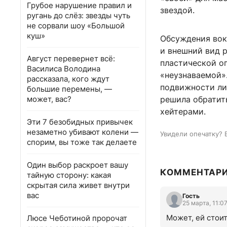
Грубое нарушение правил и
звездой.
ругань до слёз: звезды чуть
не сорвали шоу «Большой
куш»
Обсуждения вок
и внешний вид 
Август перевернет всё:
пластической оп
Василиса Володина
«неузнаваемой»
рассказала, кого ждут
подвижности ли
большие перемены, —
может, вас?
решила обратить
хейтерами.
Эти 7 безобидных привычек
незаметно убивают колени —
Увидели опечатку? 
спорим, вы тоже так делаете
Один выбор раскроет вашу
КОММЕНТАР
тайную сторону: какая
скрытая сила живет внутри
вас
Гость
25 марта, 11:0
Может, ей стоит
Люсе Чеботиной пророчат