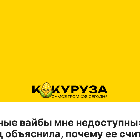
ные вайбы мне недоступны
 объяснила, почему ее счи