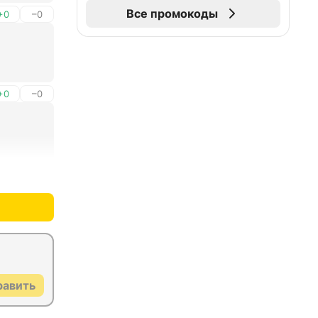
Все промокоды
+0
–0
+0
–0
+0
–0
равить