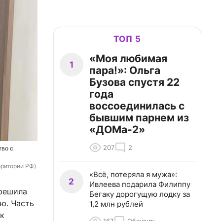
ТОП 5
«Моя любимая
1
пара!»: Ольга
Бузова спустя 22
года
воссоединилась с
бывшим парнем из
«ДОМа-2»
207
2
тво с
рритории РФ)
«Всё, потеряла я мужа»:
2
Ивлеева подарила Филиппу
 решила
Бегаку дорогущую лодку за
ю. Часть
1,2 млн рублей
ык