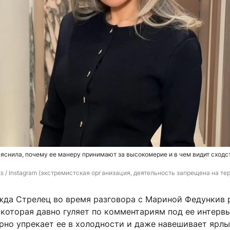
снила, почему ее манеру принимают за высокомерие и в чем видит сходс
s 
/ Instagram (экстремистская организация, деятельность запрещена на те
жда Стрелец во время разговора с Мариной Федункив
 которая давно гуляет по комментариям под ее интервь
рно упрекает ее в холодности и даже навешивает ярл