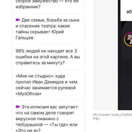
скорое замужество — кто ее
избранник?
Две семьи, борьба за сына
и спасение театра: какие
тайны скрывает Юрий
Гальцев
98% людей не находят все 3
ошибки на этой картине. А вы
справитесь за минуту?
«Мне не стыдно»: куда
пропал Иван Демидов и чем
сейчас занимается рулевой
«МузОбоза»
Эта иллюзия вас запутает:
что на самом деле говорит
Источник: 
lusia_chebo
вирусное пианино с
РФ)
Чебурашкой — «Ты где» или
«Это не я»?