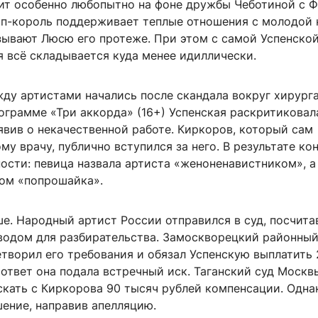
ит особенно любопытно на фоне дружбы Чеботиной с 
п-король поддерживает теплые отношения с молодой 
ывают Люсю его протеже. При этом с самой Успенской 
я всё складывается куда менее идиллически.
жду артистами начались после скандала вокруг хирург
ограмме «Три аккорда» (16+) Успенская раскритиковал
явив о некачественной работе. Киркоров, который сам
му врачу, публично вступился за него. В результате ко
ости: певица назвала артиста «женоненавистником», а
вом «попрошайка».
е. Народный артист России отправился в суд, посчита
водом для разбирательства. Замоскворецкий районный
творил его требования и обязал Успенскую выплатить
 ответ она подала встречный иск. Таганский суд Москв
скать с Киркорова 90 тысяч рублей компенсации. Одна
ение, направив апелляцию.