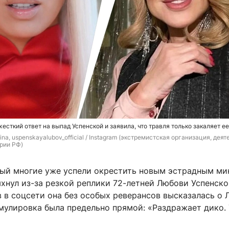
есткий ответ на выпад Успенской и заявила, что травля только закаляет ее
tina, uspenskayalubov_official / Instagram (экстремистская организация, деят
рии РФ)
рый многие уже успели окрестить новым эстрадным ми
хнул из-за резкой реплики 72-летней Любови Успенско
 в соцсети она без особых реверансов высказалась о 
мулировка была предельно прямой: «Раздражает дико.