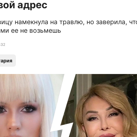
свой адрес
ицу намекнула на травлю, но заверила, чт
ми ее не возьмешь
332
тария