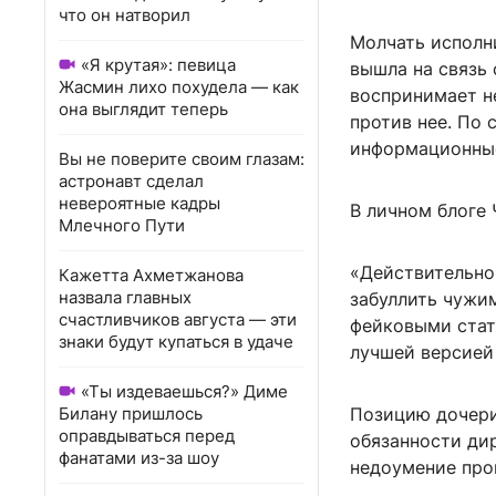
что он натворил
Молчать исполн
«Я крутая»: певица
вышла на связь 
Жасмин лихо похудела — как
воспринимает не
она выглядит теперь
против нее. По 
информационные
Вы не поверите своим глазам:
астронавт сделал
невероятные кадры
В личном блоге 
Млечного Пути
«Действительно
Кажетта Ахметжанова
назвала главных
забуллить чужим
счастливчиков августа — эти
фейковыми стат
знаки будут купаться в удаче
лучшей версией 
«Ты издеваешься?» Диме
Билану пришлось
Позицию дочери
оправдываться перед
обязанности дир
фанатами из-за шоу
недоумение про