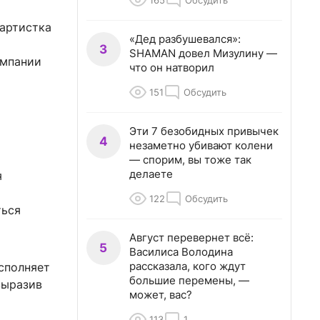
165
Обсудить
 артистка
«Дед разбушевался»:
а
3
SHAMAN довел Мизулину —
ампании
что он натворил
151
Обсудить
Эти 7 безобидных привычек
4
незаметно убивают колени
— спорим, вы тоже так
делаете
я
122
Обсудить
ться
Август перевернет всё:
5
Василиса Володина
рассказала, кого ждут
сполняет
большие перемены, —
выразив
может, вас?
113
1