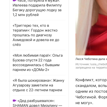
«Всё, потеряла я мужа»:
Ивлеева подарила Филиппу
Бегаку дорогущую лодку за
1,2 млн рублей
«Триггерю тех, кто в
терапии»: Гордон жестко
прошлась по диагнозу
Ахмедовой и довела ее до
слёз
«Моя любимая пара!»: Ольга
Люся Чеботина дала ж
Бузова спустя 22 года
Источник: 
lusia_chebo
воссоединилась с бывшим
запрещена на террито
парнем из «ДОМа-2»
Конфликт, кото
«Я была шокирована»: Жанну
Агузарову заметили на
скандалом, вспы
отдыхе с 22-летнем парнем
одним из постов
Чеботиной. Фор
«Дед разбушевался»:
не могу».
SHAMAN довел Мизулину —