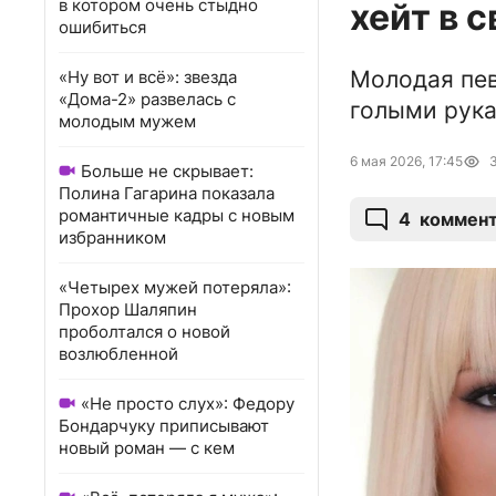
в котором очень стыдно
хейт в 
ошибиться
Молодая пев
«Ну вот и всё»: звезда
«Дома-2» развелась с
голыми рука
молодым мужем
6 мая 2026, 17:45
Больше не скрывает:
Полина Гагарина показала
романтичные кадры с новым
4
коммен
избранником
«Четырех мужей потеряла»:
Прохор Шаляпин
проболтался о новой
возлюбленной
«Не просто слух»: Федору
Бондарчуку приписывают
новый роман — с кем