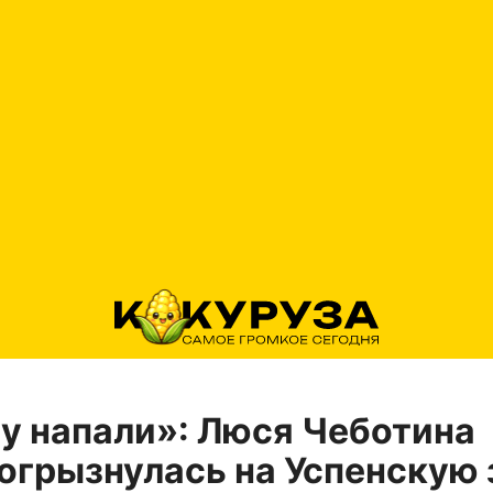
ту напали»: Люся Чеботина
огрызнулась на Успенскую 