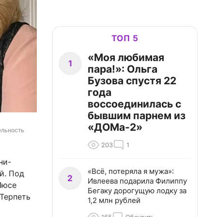
ТОП 5
«Моя любимая
1
пара!»: Ольга
Бузова спустя 22
года
воссоединилась с
бывшим парнем из
«ДОМа-2»
ельность 
203
1
ни-
«Всё, потеряла я мужа»:
й. Под
2
Ивлеева подарила Филиппу
Люсе
Бегаку дорогущую лодку за
 Терпеть
1,2 млн рублей