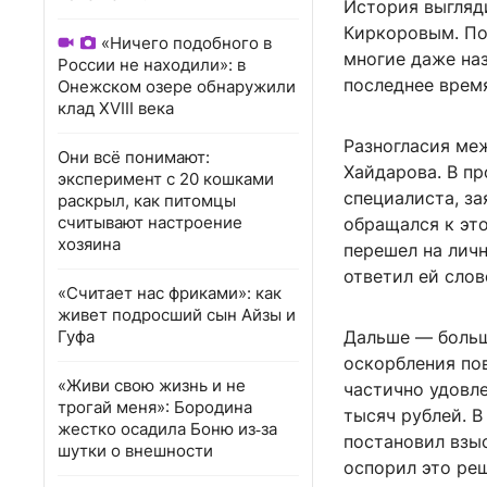
История выгляд
Киркоровым. По
«Ничего подобного в
многие даже наз
России не находили»: в
последнее врем
Онежском озере обнаружили
клад XVIII века
Разногласия ме
Они всё понимают:
Хайдарова. В пр
эксперимент с 20 кошками
специалиста, за
раскрыл, как питомцы
считывают настроение
обращался к это
хозяина
перешел на личн
ответил ей сло
«Считает нас фриками»: как
живет подросший сын Айзы и
Гуфа
Дальше — больш
оскорбления по
«Живи свою жизнь и не
частично удовле
трогай меня»: Бородина
тысяч рублей. В
жестко осадила Боню из‑за
постановил взы
шутки о внешности
оспорил это реш