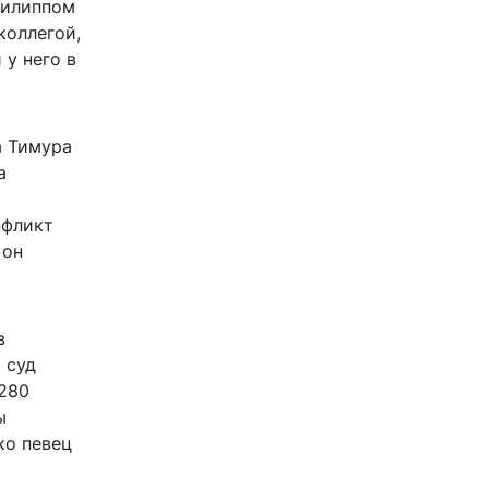
Филиппом
коллегой,
у него в
а Тимура
а
нфликт
 он
в
 суд
 280
ы
ко певец