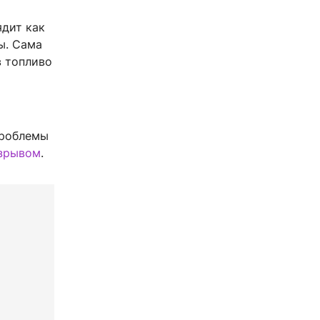
ядит как
ы. Сама
в топливо
проблемы
азрывом
.