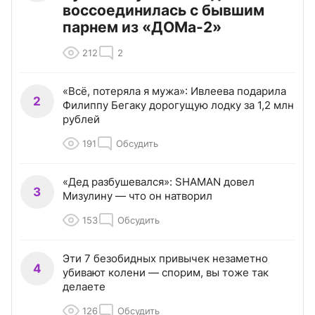
воссоединилась с бывшим
парнем из «ДОМа-2»
212
2
«Всё, потеряла я мужа»: Ивлеева подарила
2
Филиппу Бегаку дорогущую лодку за 1,2 млн
рублей
191
Обсудить
«Дед разбушевался»: SHAMAN довел
3
Мизулину — что он натворил
153
Обсудить
Эти 7 безобидных привычек незаметно
4
убивают колени — спорим, вы тоже так
делаете
126
Обсудить