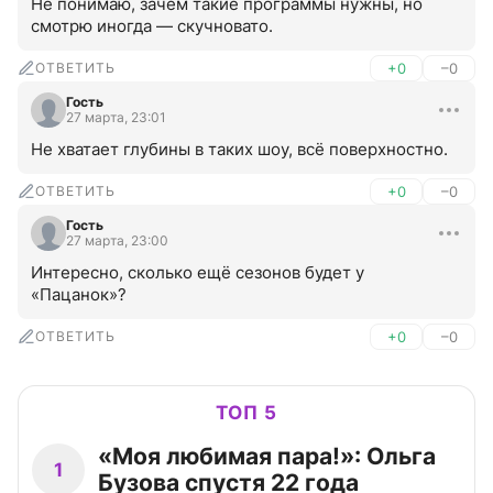
Не понимаю, зачем такие программы нужны, но 
смотрю иногда — скучновато.
ОТВЕТИТЬ
+0
–0
Гость
27 марта, 23:01
Не хватает глубины в таких шоу, всё поверхностно.
ОТВЕТИТЬ
+0
–0
Гость
27 марта, 23:00
Интересно, сколько ещё сезонов будет у 
«Пацанок»?
ОТВЕТИТЬ
+0
–0
ТОП 5
«Моя любимая пара!»: Ольга
1
Бузова спустя 22 года