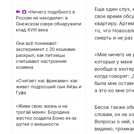
Еще один слух,
«Ничего подобного в
свое время обсу
России не находили»: в
квартиру. Артем
Онежском озере обнаружили
клад XVIII века
то, что Новосел
смерть и не раз
Они всё понимают:
эксперимент с 20 кошками
«Мне ничего не
раскрыл, как питомцы
считывают настроение
которые у меня 
хозяина
вообще в эзотер
когда говорят: 
«Считает нас фриками»: как
была мне остави
живет подросший сын Айзы и
а это ко мне от
Гуфа
«Живи свою жизнь и не
Бесов также объ
трогай меня»: Бородина
словам, он не х
жестко осадила Боню из‑за
Вопросы о ней, 
шутки о внешности
видимо, громкая