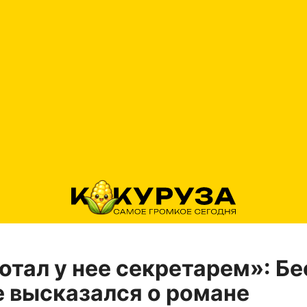
отал у нее секретарем»: Бе
 высказался о романе