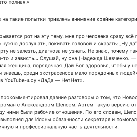
это полная!»
 на такие попытки привлечь внимание крайне категори
рывается рот на эту тему, мне про человека сразу всё 
о нужно дослушать, покивать головой и сказать: „Ну да“
ту не залезть, диагноза не узнать. Не знаю, почему так
я-то и зависть… Слушай, ну она (Надежда Шевченко.
— 
лая женщина, порядочная. Дай Бог здоровья, чтобы у не
ы знаешь, среди экстрасенсов мало порядочных людей
 в YouTube-шоу «ДаДа — НетНет».
 прокомментировал давние разговоры о том, что Ново
 роман с Александром Шепсом. Артем такую версию от
ду ними были рабочие отношения. По его словам, Шепс
 выполнял для Илоны обязанности секретаря и помогал
ичную и профессиональную часть деятельности.