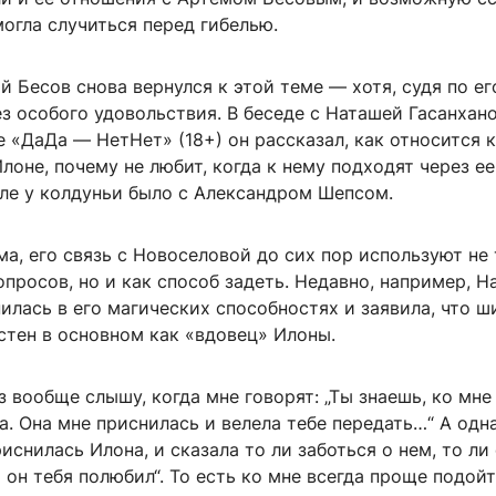
огла случиться перед гибелью.
й Бесов снова вернулся к этой теме — хотя, судя по ег
ез особого удовольствия. В беседе с Наташей Гасанхан
 «ДаДа — НетНет» (18+) он рассказал, как относится к
лоне, почему не любит, когда к нему подходят через ее
еле у колдуньи было с Александром Шепсом.
а, его связь с Новоселовой до сих пор используют не
опросов, но и как способ задеть. Недавно, например, 
илась в его магических способностях и заявила, что 
стен в основном как «вдовец» Илоны.
з вообще слышу, когда мне говорят: „Ты знаешь, ко мне
. Она мне приснилась и велела тебе передать…“ А одн
риснилась Илона, и сказала то ли заботься о нем, то ли
ы он тебя полюбил“. То есть ко мне всегда проще подой