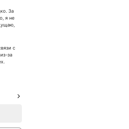
ко. За
о, я не
ощущаю,
связи с
из-за
х.