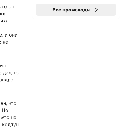
что он
Все промокоды
она
ика.
е, и они
х не
шил
 дал, но
сандре
ен, что
 Но,
 Это не
 колдун.