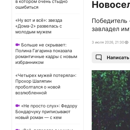
в котором очень стыдно
Новосе
ошибиться
Победитель 
«Ну вот и всё»: звезда
«Дома-2» развелась с
завладел им
молодым мужем
3 июля 2026, 21:30
Больше не скрывает:
Полина Гагарина показала
романтичные кадры с новым
Написать
избранником
«Четырех мужей потеряла»:
Прохор Шаляпин
проболтался о новой
возлюбленной
«Не просто слух»: Федору
Бондарчуку приписывают
новый роман — с кем