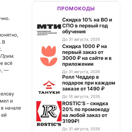
ПРОМОКОДЫ
чно.
Скидка 10% на ВО и
СПО в первый год
обучения
понятно,
До 31 августа, 2026
. В
Скидка 1000 ₽ на
.
первый заказ от
Прим.
3000 ₽ на сайте и в
е всё
приложении
», —
До 31 августа, 2026
Ролл Чеддер в
подарок при каждом
заказе от 1490 ₽
селову
До 16 августа, 2026
мел и
ROSTIC'S - скидка
 в начале
20% по промокоду
 ей
на любой заказ от
3199₽!
До 31 августа, 2026