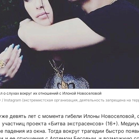
л о слухах вокруг их отношений с Илоной Новоселовой
 / Instagram (экстремистская организация, деятельность запрещена на тер
уже девять лет с момента гибели Илоны Новоселовой, 
 участниц проекта «Битва экстрасенсов» (16+). Медиу
ле падения из окна. Тогда вокруг трагедии быстро появ
ли и ее отношения с Артемом Бесовым, и возможную сс