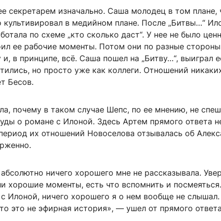
ее секретарем изначально. Саша молодец в том плане, 
 культивировал в медийном плане. После „Битвы…“ Ил
ботала по схеме „кто сколько даст“. У нее не было ценн
ил ее рабочие моменты. Потом они по разные стороны
 и, в принципе, всё. Саша пошел на „Битву…“, выиграл е
тились, но просто уже как коллеги. Отношений никаки
т Бесов.
а, почему в таком случае Шепс, по ее мнению, не спе
уды о романе с Илоной. Здесь Артем прямого ответа не
в период их отношений Новоселова отзывалась об Алек
орженно.
абсолютно ничего хорошего мне не рассказывала. Увер
и хорошие моменты, есть что вспомнить и посмеяться.
 с Илоной, ничего хорошего я о нем вообще не слышал.
то это не эфирная история», — ушел от прямого ответа