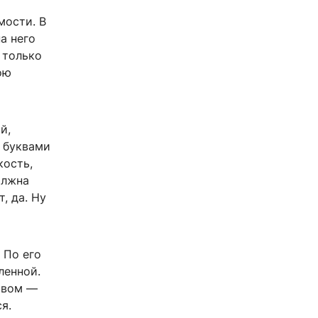
мости. В
а него
 только
ою
й,
и буквами
кость,
олжна
, да. Ну
 По его
ленной.
ством —
я.