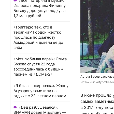
«Всё, потеряла я мужа»:
Ивлеева подарила Филиппу
Бегаку дорогущую лодку за
1,2 млн рублей
«Триггерю тех, кто в
терапии»: Гордон жестко
прошлась по диагнозу
Ахмедовой и довела ее до
слёз
«Моя любимая пара!»: Ольга
Бузова спустя 22 года
воссоединилась с бывшим
парнем из «ДОМа-2»
Артем Бесов рассказа
Источник: 
artyombesov
«Я была шокирована»: Жанну
Агузарову заметили на
В июне прошло 
отдыхе с 22-летнем парнем
самых заметных
«Дед разбушевался»:
в 2017 году пос
SHAMAN довел Мизулину —
слухи: обсужда