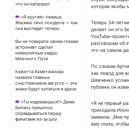
что он натворил
которая якобы м
«Я крутая»: певица
Теперь 34-летни
Жасмин лихо похудела — как
она выглядит теперь
делает он это б
YouTube-проекте
Вы не поверите своим глазам:
разговорам об И
астронавт сделал
что на самом д
невероятные кадры
Млечного Пути
По словам Артем
Кажетта Ахметжанова
как повод для в
назвала главных
Шевченко усомн
счастливчиков августа — эти
публике он изве
знаки будут купаться в удаче
«Ты издеваешься?» Диме
«Я не первый ра
Билану пришлось
приходила Илона
оправдываться перед
заявила: „Мне п
фанатами из-за шоу
ему глаза, чтоб