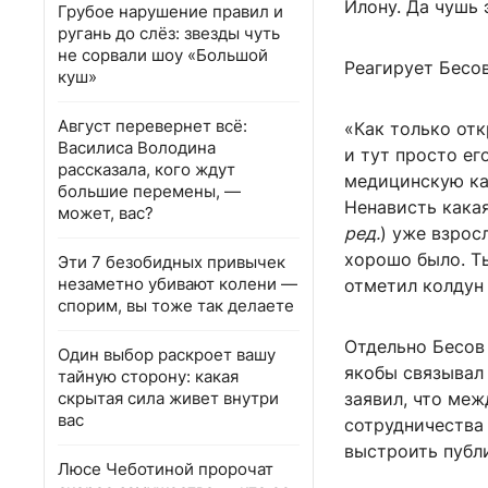
Илону. Да чушь 
Грубое нарушение правил и
ругань до слёз: звезды чуть
не сорвали шоу «Большой
Реагирует Бесов
куш»
Август перевернет всё:
«Как только отк
Василиса Володина
и тут просто ег
рассказала, кого ждут
медицинскую кар
большие перемены, —
Ненависть кака
может, вас?
ред.
) уже взрос
хорошо было. Т
Эти 7 безобидных привычек
незаметно убивают колени —
отметил колдун
спорим, вы тоже так делаете
Отдельно Бесов
Один выбор раскроет вашу
якобы связывал
тайную сторону: какая
скрытая сила живет внутри
заявил, что меж
вас
сотрудничества
выстроить публ
Люсе Чеботиной пророчат