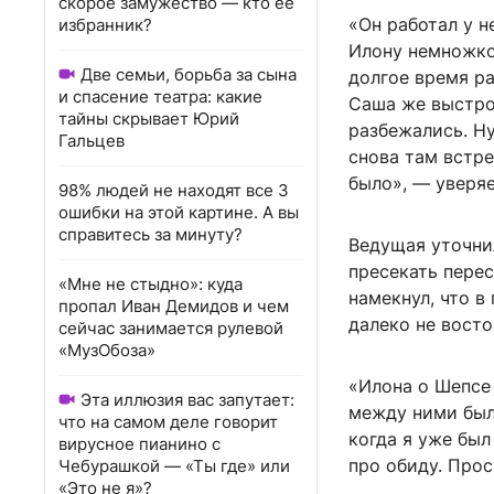
скорое замужество — кто ее
«Он работал у н
избранник?
Илону немножко
Две семьи, борьба за сына
долгое время ра
и спасение театра: какие
Саша же выстро
тайны скрывает Юрий
разбежались. Ну
Гальцев
снова там встре
было», — уверяе
98% людей не находят все 3
ошибки на этой картине. А вы
справитесь за минуту?
Ведущая уточнил
пресекать перес
«Мне не стыдно»: куда
намекнул, что 
пропал Иван Демидов и чем
далеко не вост
сейчас занимается рулевой
«МузОбоза»
«Илона о Шепсе 
Эта иллюзия вас запутает:
между ними был
что на самом деле говорит
когда я уже был
вирусное пианино с
про обиду. Прос
Чебурашкой — «Ты где» или
«Это не я»?