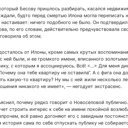
 который Бесову пришлось разбирать, касался недвижи
ждали, будто перед смертью Илона могла переписать н
 настаивает: ничего подобного не было. Он подтвердил
ова, по его словам, действительно предчувствовала св
 говорила об этом.
 досталось от Илоны, кроме самых крутых воспоминани
с ней были, и ее громкого имени, вписанного золотым
ику, с которым я ассоциируюсь. Всё! <…> Для меня ди
„Почему она тебе квартиру не оставила“. А с фига она д
ть какую-то квартиру? Ну мы с ней жили несколько лет
ношения никакого не имеет», — негодует экстрасенс.
яснил, почему редко говорит о Новоселовой публично.
очет строить интерес к себе на имени покойной возлюб
впрочем, всё равно догоняют его с завидным постоян
 история сама по себе отпускать публику не собираетс