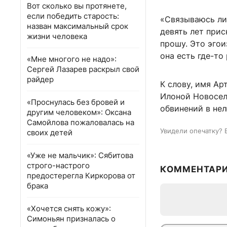
Вот сколько вы протянете,
если победить старость:
«Связываюсь ли 
назван максимальный срок
девять лет прис
жизни человека
прошу. Это эгои
она есть где-то 
«Мне многого не надо»:
Сергей Лазарев раскрыл свой
райдер
К слову, имя Ар
Илоной Новосел
«Проснулась без бровей и
обвинений в нел
другим человеком»: Оксана
Самойлова пожаловалась на
Увидели опечатку? 
своих детей
«Уже не мальчик»: Сябитова
строго-настрого
КОММЕНТАР
предостерегла Киркорова от
брака
«Хочется снять кожу»:
Симоньян призналась о