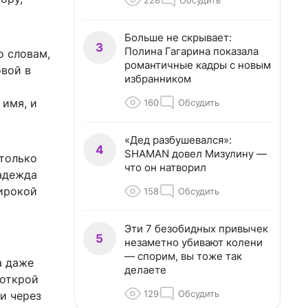
228
Обсудить
Больше не скрывает:
3
Полина Гагарина показала
о словам,
романтичные кадры с новым
овой в
избранником
 имя, и
160
Обсудить
«Дед разбушевался»:
4
SHAMAN довел Мизулину —
 только
что он натворил
Надежда
широкой
158
Обсудить
Эти 7 безобидных привычек
5
незаметно убивают колени
— спорим, вы тоже так
а даже
делаете
 открой
129
Обсудить
ти через