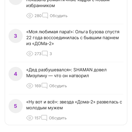
избранником
280
Обсудить
«Моя любимая пара!»: Ольга Бузова спустя
3
22 года воссоединилась с бывшим парнем
из «ДОМа-2»
273
3
«Дед разбушевался»: SHAMAN довел
4
Мизулину — что он натворил
169
Обсудить
«Ну вот и всё»: звезда «Дома-2» развелась с
5
молодым мужем
157
Обсудить