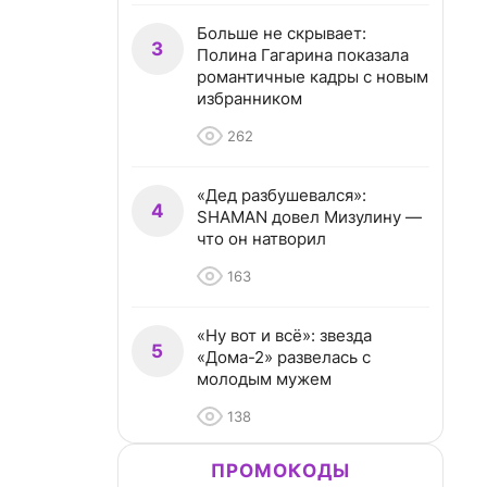
Больше не скрывает:
3
Полина Гагарина показала
романтичные кадры с новым
избранником
262
«Дед разбушевался»:
4
SHAMAN довел Мизулину —
что он натворил
163
«Ну вот и всё»: звезда
5
«Дома-2» развелась с
молодым мужем
138
ПРОМОКОДЫ