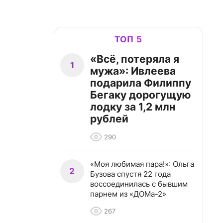
ТОП 5
«Всё, потеряла я
1
мужа»: Ивлеева
подарила Филиппу
Бегаку дорогущую
лодку за 1,2 млн
рублей
290
«Моя любимая пара!»: Ольга
2
Бузова спустя 22 года
воссоединилась с бывшим
парнем из «ДОМа-2»
267