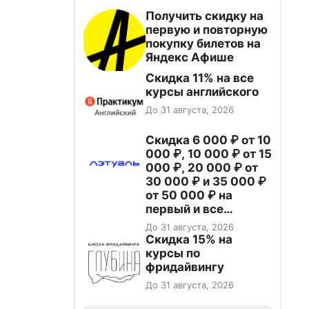
Получить скидку на
первую и повторную
покупку билетов на
Яндекс Афише
Скидка 11% на все
курсы английского
До 31 августа, 2026
Скидка 6 000 ₽ от 10
000 ₽, 10 000 ₽ от 15
000 ₽, 20 000 ₽ от
30 000 ₽ и 35 000 ₽
от 50 000 ₽ на
первый и все
повторные заказы по
До 31 августа, 2026
промокоду НАБЕРИ
Скидка 15% на
курсы по
фридайвингу
До 31 августа, 2026