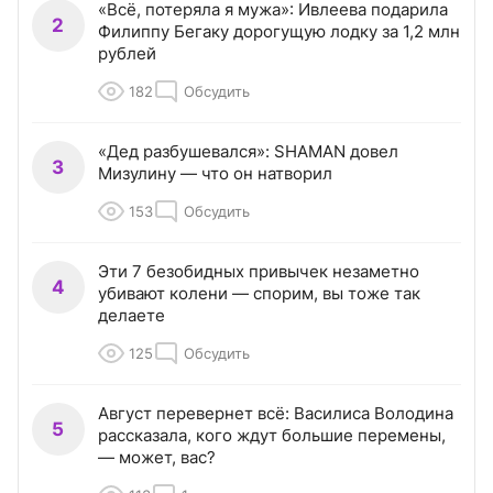
«Всё, потеряла я мужа»: Ивлеева подарила
2
Филиппу Бегаку дорогущую лодку за 1,2 млн
рублей
182
Обсудить
«Дед разбушевался»: SHAMAN довел
3
Мизулину — что он натворил
153
Обсудить
Эти 7 безобидных привычек незаметно
4
убивают колени — спорим, вы тоже так
делаете
125
Обсудить
Август перевернет всё: Василиса Володина
5
рассказала, кого ждут большие перемены,
— может, вас?