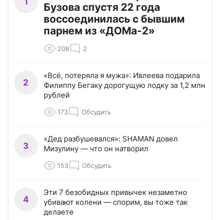
1
Бузова спустя 22 года
воссоединилась с бывшим
парнем из «ДОМа-2»
208
2
«Всё, потеряла я мужа»: Ивлеева подарила
2
Филиппу Бегаку дорогущую лодку за 1,2 млн
рублей
173
Обсудить
«Дед разбушевался»: SHAMAN довел
3
Мизулину — что он натворил
153
Обсудить
Эти 7 безобидных привычек незаметно
4
убивают колени — спорим, вы тоже так
делаете