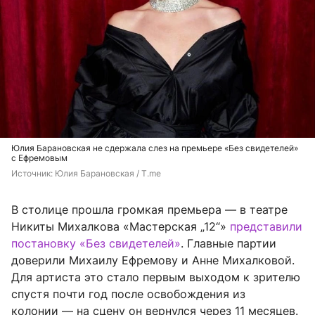
Юлия Барановская не сдержала слез на премьере «Без свидетелей»
с Ефремовым
Источник: 
Юлия Барановская / T.me
В столице прошла громкая премьера — в театре
Никиты Михалкова «Мастерская „12“»
представили
постановку «Без свидетелей»
. Главные партии
доверили Михаилу Ефремову и Анне Михалковой.
Для артиста это стало первым выходом к зрителю
спустя почти год после освобождения из
колонии — на сцену он вернулся через 11 месяцев.