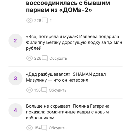
воссоединилась с бывшим
парнем из «ДОМа-2»
228
2
«Всё, потеряла я мужа»: Ивлеева подарила
2
Филиппу Бегаку дорогущую лодку за 1,2 млн
рублей
226
Обсудить
«Дед разбушевался»: SHAMAN довел
3
Мизулину — что он натворил
156
Обсудить
Больше не скрывает: Полина Гагарина
4
показала романтичные кадры с новым
избранником
154
Обсудить