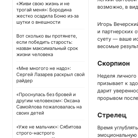
«Живи свою жизнь и не
возможно, в вид
трогай меня»: Бородина
жестко осадила Боню из‑за
шутки о внешности
Игорь Вечерски
и партнерских о
Вот сколько вы протянете,
суету — ваше и
если победить старость:
весомые резуль
назван максимальный срок
жизни человека
Скорпион
«Мне многого не надо»:
Сергей Лазарев раскрыл свой
Неделя личного
райдер
призывает к зд
дарит уверенно
«Проснулась без бровей и
прорывом после
другим человеком»: Оксана
Самойлова пожаловалась на
своих детей
Стрелец
«Уже не мальчик»: Сябитова
Время углублять
строго-настрого
эмоциональную 