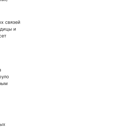
ых связей
ядицы и
сет
з
оуло
нным
ных