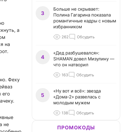
Больше не скрывает:
3
Полина Гагарина показала
романтичные кадры с новым
но
избранником
кнуть, а
сом
262
Обсудить
я на
рот.
«Дед разбушевался»:
4
SHAMAN довел Мизулину —
что он натворил
163
Обсудить
но. Феху
ейваз
«Ну вот и всё»: звезда
и его
5
«Дома-2» развелась с
ачеку.
молодым мужем
138
Обсудить
тивные
а не
ПРОМОКОДЫ
 особенно