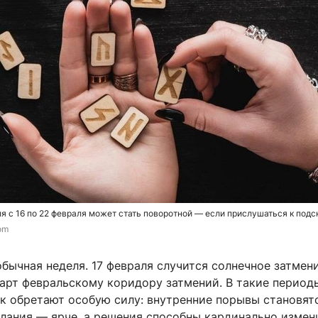
я с 16 по 22 февраля может стать поворотной — если прислушаться к подс
com
бычная неделя. 17 февраля случится солнечное затмени
тарт февральскому коридору затмений. В такие период
ок обретают особую силу: внутренние порывы становят
елания — ярче, а решения способны кардинально измен