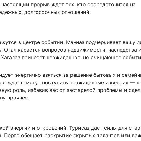
 настоящий прорыв ждет тех, кто сосредоточится на
адежных, долгосрочных отношений.
ажутся в центре событий. Манназ подчеркивает вашу 
ь, Отал касается вопросов недвижимости, наследства 
а Хагалаз принесет неожиданное, но очищающее событи
ндует энергично взяться за решение бытовых и семейн
преждает: могут поступить неожиданные известия — н
ную роль, избавив вас от застарелой проблемы и сдел
ву прочнее.
ой энергии и откровений. Турисаз дает силы для стар
а, Перто обещает раскрытие скрытых талантов или ва