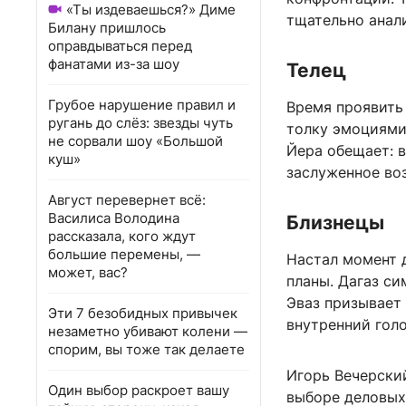
«Ты издеваешься?» Диме
тщательно анали
Билану пришлось
оправдываться перед
фанатами из-за шоу
Телец
Грубое нарушение правил и
Время проявить
ругань до слёз: звезды чуть
толку эмоциями
не сорвали шоу «Большой
Йера обещает: 
куш»
заслуженное во
Август перевернет всё:
Василиса Володина
Близнецы
рассказала, кого ждут
большие перемены, —
Настал момент 
может, вас?
планы. Дагаз си
Эваз призывает
Эти 7 безобидных привычек
внутренний гол
незаметно убивают колени —
спорим, вы тоже так делаете
Игорь Вечерский
Один выбор раскроет вашу
выборе деловых