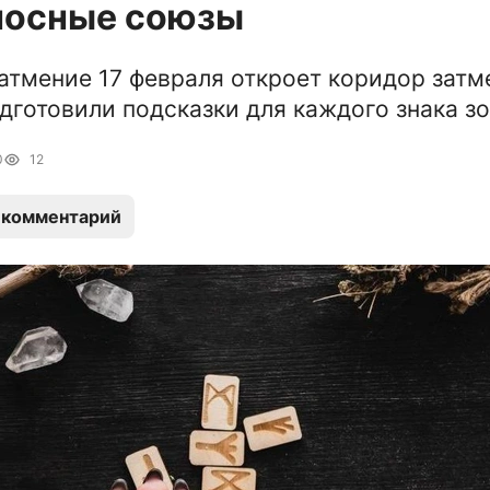
носные союзы
атмение 17 февраля откроет коридор зат
дготовили подсказки для каждого знака з
0
12
 комментарий