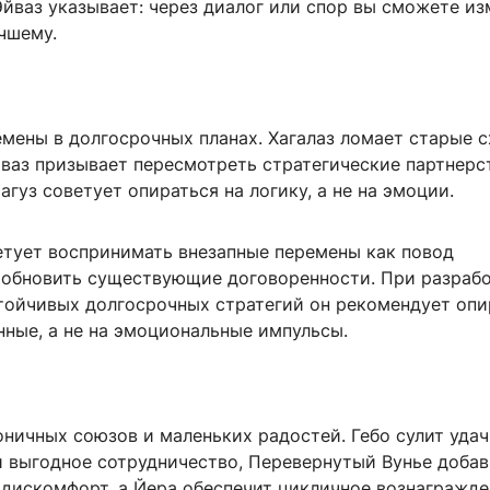
йваз указывает: через диалог или спор вы сможете из
чшему.
мены в долгосрочных планах. Хагалаз ломает старые с
ваз призывает пересмотреть стратегические партнерст
гуз советует опираться на логику, а не на эмоции.
етует воспринимать внезапные перемены как повод
 обновить существующие договоренности. При разраб
стойчивых долгосрочных стратегий он рекомендует опи
нные, а не на эмоциональные импульсы.
ничных союзов и маленьких радостей. Гебо сулит уда
и выгодное сотрудничество, Перевернутый Вунье доба
 дискомфорт, а Йера обеспечит цикличное вознагражд