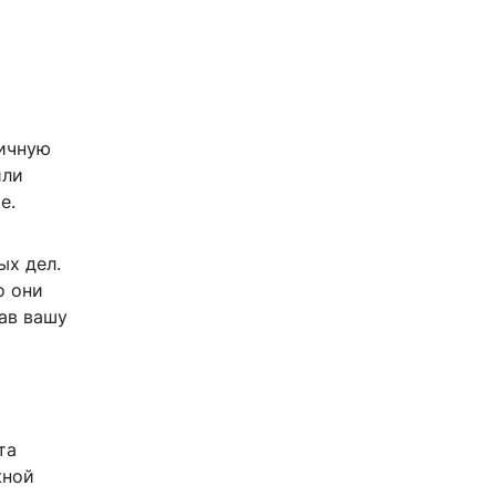
личную
или
е.
ых дел.
о они
ав вашу
та
жной