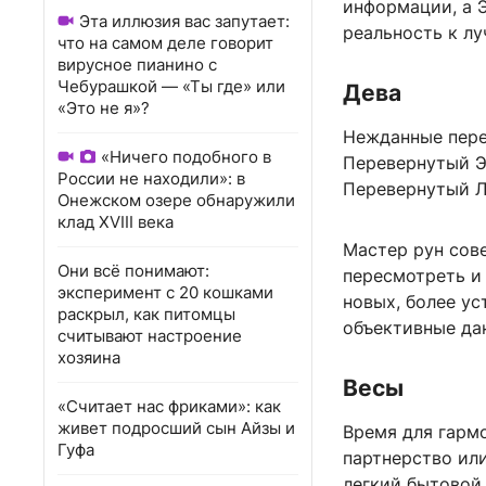
информации, а Э
Эта иллюзия вас запутает:
реальность к лу
что на самом деле говорит
вирусное пианино с
Чебурашкой — «Ты где» или
Дева
«Это не я»?
Нежданные пере
«Ничего подобного в
Перевернутый Э
России не находили»: в
Перевернутый Ла
Онежском озере обнаружили
клад XVIII века
Мастер рун сов
Они всё понимают:
пересмотреть и
эксперимент с 20 кошками
новых, более у
раскрыл, как питомцы
объективные да
считывают настроение
хозяина
Весы
«Считает нас фриками»: как
живет подросший сын Айзы и
Время для гармо
Гуфа
партнерство ил
легкий бытовой