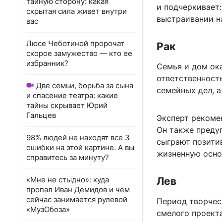
тайную сторону: какая
и подчеркивает:
скрытая сила живет внутри
выстраивании н
вас
Люсе Чеботиной пророчат
Рак
скорое замужество — кто ее
избранник?
Семья и дом ок
ответственност
Две семьи, борьба за сына
семейных дел, 
и спасение театра: какие
тайны скрывает Юрий
Гальцев
Эксперт рекоме
Он также преду
98% людей не находят все 3
сыграют позитив
ошибки на этой картине. А вы
жизненную осно
справитесь за минуту?
«Мне не стыдно»: куда
Лев
пропал Иван Демидов и чем
сейчас занимается рулевой
Период творческ
«МузОбоза»
смелого проект