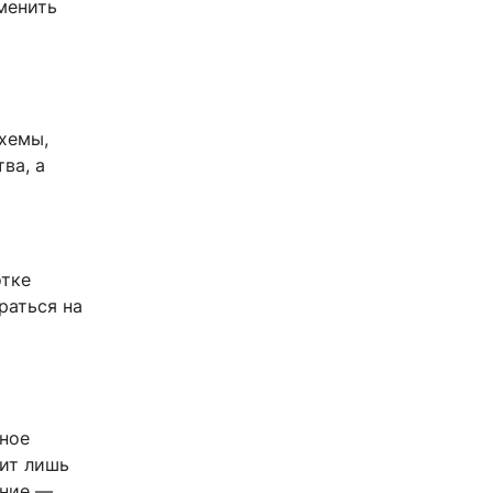
менить
хемы,
ва, а
отке
раться на
чное
вит лишь
ение —