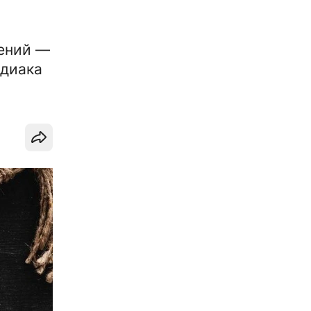
мений —
одиака