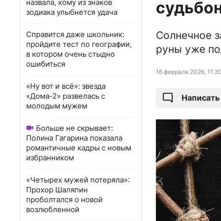
назвала, кому из знаков
судьбо
зодиака улыбнется удача
Солнечное з
Справится даже школьник:
пройдите тест по географии,
руны уже по
в котором очень стыдно
ошибиться
16 февраля 2026, 11:3
«Ну вот и всё»: звезда
«Дома-2» развелась с
Написать
молодым мужем
Больше не скрывает:
Полина Гагарина показала
романтичные кадры с новым
избранником
«Четырех мужей потеряла»:
Прохор Шаляпин
проболтался о новой
возлюбленной