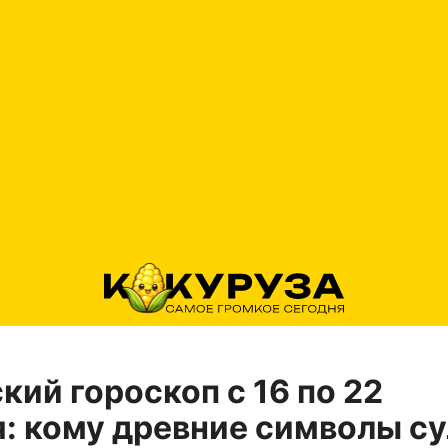
кий гороскоп с 16 по 22
: кому древние символы су