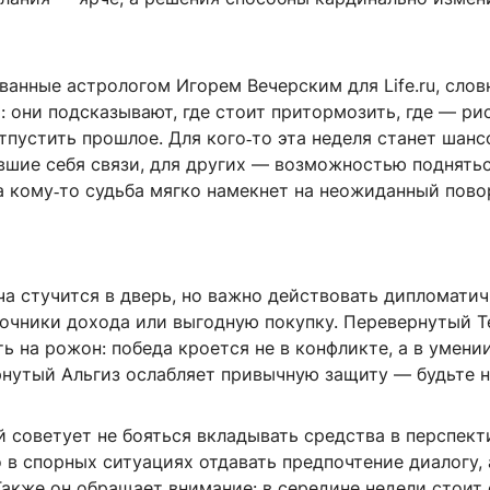
анные астрологом Игорем Вечерским для Life.ru, слов
 они подсказывают, где стоит притормозить, где — рис
тпустить прошлое. Для кого‑то эта неделя станет шан
вшие себя связи, для других — возможностью поднятьс
а кому‑то судьба мягко намекнет на неожиданный пово
а стучится в дверь, но важно действовать дипломатич
точники дохода или выгодную покупку. Перевернутый Т
ть на рожон: победа кроется не в конфликте, а в умени
рнутый Альгиз ослабляет привычную защиту — будьте н
й советует не бояться вкладывать средства в перспек
 в спорных ситуациях отдавать предпочтение диалогу, 
Также он обращает внимание: в середине недели стоит