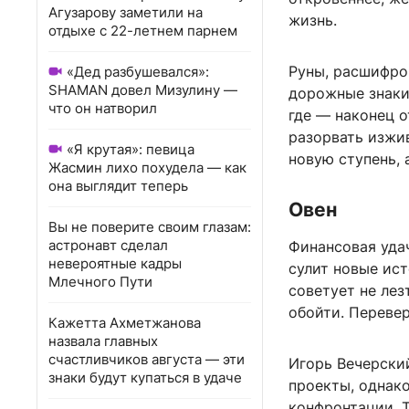
Агузарову заметили на
жизнь.
отдыхе с 22-летнем парнем
Руны, расшифров
«Дед разбушевался»:
SHAMAN довел Мизулину —
дорожные знаки:
что он натворил
где — наконец о
разорвать изжи
«Я крутая»: певица
новую ступень, 
Жасмин лихо похудела — как
она выглядит теперь
Овен
Вы не поверите своим глазам:
астронавт сделал
Финансовая удач
невероятные кадры
сулит новые ис
Млечного Пути
советует не лез
обойти. Переве
Кажетта Ахметжанова
назвала главных
счастливчиков августа — эти
Игорь Вечерски
знаки будут купаться в удаче
проекты, однако
конфронтации. 