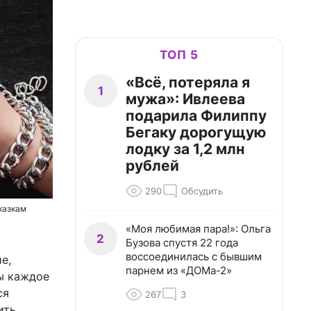
ТОП 5
«Всё, потеряла я
1
мужа»: Ивлеева
подарила Филиппу
Бегаку дорогущую
лодку за 1,2 млн
рублей
290
Обсудить
казкам
«Моя любимая пара!»: Ольга
2
Бузова спустя 22 года
воссоединилась с бывшим
е,
парнем из «ДОМа-2»
ы каждое
ся
267
3
ить