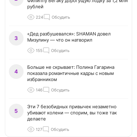
Филиппу Бегаку дорогущую лодку за 1,2 млн
рублей
224
Обсудить
«Дед разбушевался»: SHAMAN довел
3
Мизулину — что он натворил
155
Обсудить
Больше не скрывает: Полина Гагарина
4
показала романтичные кадры с новым
избранником
146
Обсудить
Эти 7 безобидных привычек незаметно
5
убивают колени — спорим, вы тоже так
делаете
127
Обсудить