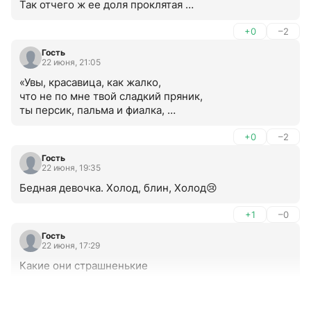
Так отчего ж ее доля проклятая 

Спать не дает мне всю ночь!». 

(Я. Полонский)
+0
–2
Гость
22 июня, 21:05
«Увы, красавица, как жалко, 

что не по мне твой сладкий пряник, 

ты персик, пальма и фиалка, 

а я давно уж не ботаник.» 

(И. Губерман)
+0
–2
Гость
22 июня, 19:35
Бедная девочка. Холод, блин, Холод😢
+1
–0
Гость
22 июня, 17:29
Какие они страшненькие
+6
–1