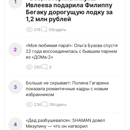
1
Ивлеева подарила Филиппу
Бегаку дорогущую лодку за
1,2 млн рублей
276
Обсудить
«Моя любимая пара!»: Ольга Бузова спустя
2
22 года воссоединилась с бывшим парнем
из «ДОМа-2»
250
3
Больше не скрывает: Полина Гагарина
3
показала романтичные кадры с новым
избранником
234
Обсудить
«Дед разбушевался»: SHAMAN довел
4
Мизулину — что он натворил