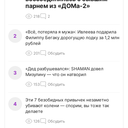
парнем из «ДОМа-2»
218
2
«Всё, потеряла я мужа»: Ивлеева подарила
2
Филиппу Бегаку дорогущую лодку за 1,2 млн
рублей
201
Обсудить
«Дед разбушевался»: SHAMAN довел
3
Мизулину — что он натворил
153
Обсудить
Эти 7 безобидных привычек незаметно
4
убивают колени — спорим, вы тоже так
делаете
126
Обсудить