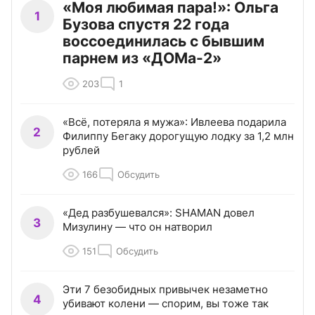
«Моя любимая пара!»: Ольга
1
Бузова спустя 22 года
воссоединилась с бывшим
парнем из «ДОМа-2»
203
1
«Всё, потеряла я мужа»: Ивлеева подарила
2
Филиппу Бегаку дорогущую лодку за 1,2 млн
рублей
166
Обсудить
«Дед разбушевался»: SHAMAN довел
3
Мизулину — что он натворил
151
Обсудить
Эти 7 безобидных привычек незаметно
4
убивают колени — спорим, вы тоже так