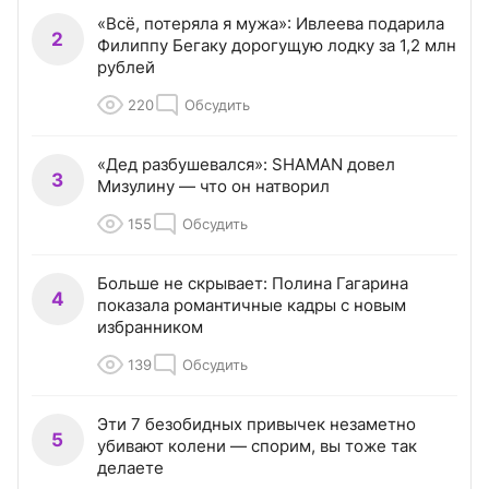
«Всё, потеряла я мужа»: Ивлеева подарила
2
Филиппу Бегаку дорогущую лодку за 1,2 млн
рублей
220
Обсудить
«Дед разбушевался»: SHAMAN довел
3
Мизулину — что он натворил
155
Обсудить
Больше не скрывает: Полина Гагарина
4
показала романтичные кадры с новым
избранником
139
Обсудить
Эти 7 безобидных привычек незаметно
5
убивают колени — спорим, вы тоже так
делаете