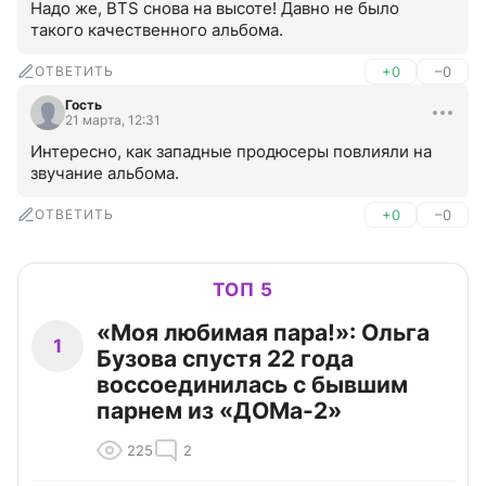
Надо же, BTS снова на высоте! Давно не было 
такого качественного альбома.
ОТВЕТИТЬ
+0
–0
Гость
21 марта, 12:31
Интересно, как западные продюсеры повлияли на 
звучание альбома.
ОТВЕТИТЬ
+0
–0
ТОП 5
«Моя любимая пара!»: Ольга
1
Бузова спустя 22 года
воссоединилась с бывшим
парнем из «ДОМа-2»
225
2