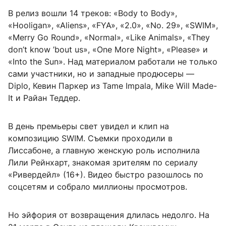
В релиз вошли 14 треков: «Body to Body»,
«Hooligan», «Aliens», «FYA», «2.0», «No. 29», «SWIM»,
«Merry Go Round», «Normal», «Like Animals», «They
don’t know ’bout us», «One More Night», «Please» и
«Into the Sun». Над материалом работали не только
сами участники, но и западные продюсеры —
Diplo, Кевин Паркер из Tame Impala, Mike Will Made-
It и Райан Теддер.
В день премьеры свет увидел и клип на
композицию SWIM. Съемки проходили в
Лиссабоне, а главную женскую роль исполнила
Лили Рейнхарт, знакомая зрителям по сериалу
«Ривердейл» (16+). Видео быстро разошлось по
соцсетям и собрало миллионы просмотров.
Но эйфория от возвращения длилась недолго. На