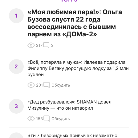
«Моя любимая пара!»: Ольга
1
Бузова спустя 22 года
воссоединилась с бывшим
парнем из «ДОМа-2»
217
2
«Всё, потеряла я мужа»: Ивлеева подарила
2
Филиппу Бегаку дорогущую лодку за 1,2 млн
рублей
201
Обсудить
«Дед разбушевался»: SHAMAN довел
3
Мизулину — что он натворил
153
Обсудить
Эти 7 безобидных привычек незаметно