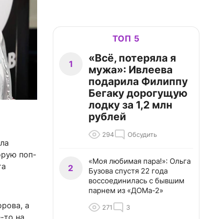
ТОП 5
«Всё, потеряла я
1
мужа»: Ивлеева
подарила Филиппу
Бегаку дорогущую
лодку за 1,2 млн
рублей
294
Обсудить
ла
орую поп-
«Моя любимая пара!»: Ольга
та
2
Бузова спустя 22 года
воссоединилась с бывшим
парнем из «ДОМа-2»
рова, а
271
3
-то на