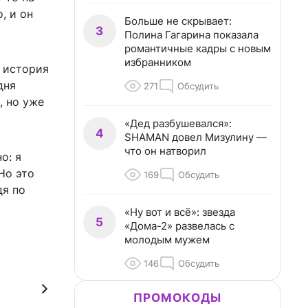
, и он
Больше не скрывает:
3
Полина Гагарина показала
романтичные кадры с новым
избранником
, история
дня
271
Обсудить
, но уже
«Дед разбушевался»:
4
SHAMAN довел Мизулину —
что он натворил
о: я
Но это
169
Обсудить
дя по
«Ну вот и всё»: звезда
5
«Дома-2» развелась с
молодым мужем
146
Обсудить
ПРОМОКОДЫ