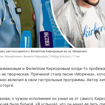
зал, как поссорился с Филиппом Киркоровым из-за «Морячки»
ег Михайлович, Филипп Киркоров | Philipp Kirkorov / T.me
азмановым и Филиппом Киркоровым когда-то пробежа
 не творческая. Причиной стала песня «Морячка», кот
нно включил в свои гастрольные программы. Автор хи
осторге.
нова, о чужом исполнении он узнал не от самого Кирко
кция была бурной. «Я услышал, что он начал ее петь где