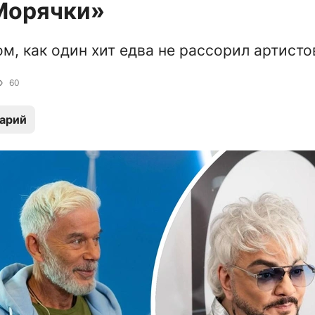
Морячки»
ом, как один хит едва не рассорил артисто
60
арий