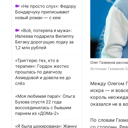
«Не просто слух»: Федору
Бондарчуку приписывают
новый роман — с кем
«Всё, потеряла я мужа»:
Ивлеева подарила Филиппу
Бегаку дорогущую лодку за
1,2 млн рублей
«Триггерю тех, кто в
Олег Газманов расска
терапии»: Гордон жестко
Источник: 
Газманов Ол
прошлась по диагнозу
Ахмедовой и довела ее до
слёз
Между Олегом Г
искра — и вовсе
«Моя любимая пара!»: Ольга
король неожида
Бузова спустя 22 года
оказался не в в
воссоединилась с бывшим
парнем из «ДОМа-2»
По словам Газма
«Я была шокирована»: Жанну
со стороны. Реа