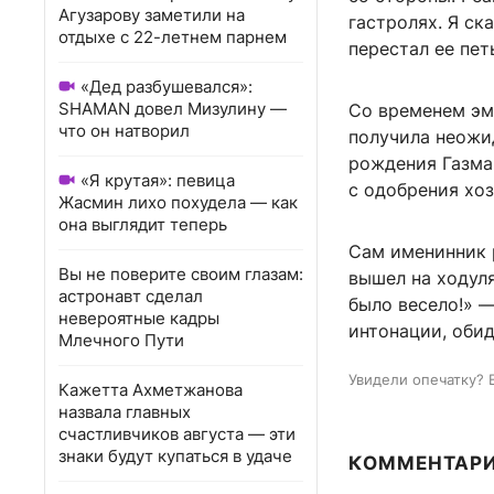
Агузарову заметили на
гастролях. Я ска
отдыхе с 22-летнем парнем
перестал ее пет
«Дед разбушевался»:
SHAMAN довел Мизулину —
Со временем эмо
что он натворил
получила неожи
рождения Газма
«Я крутая»: певица
с одобрения хоз
Жасмин лихо похудела — как
она выглядит теперь
Сам именинник 
Вы не поверите своим глазам:
вышел на ходуля
астронавт сделал
было весело!» —
невероятные кадры
интонации, обид
Млечного Пути
Увидели опечатку? 
Кажетта Ахметжанова
назвала главных
счастливчиков августа — эти
знаки будут купаться в удаче
КОММЕНТАР