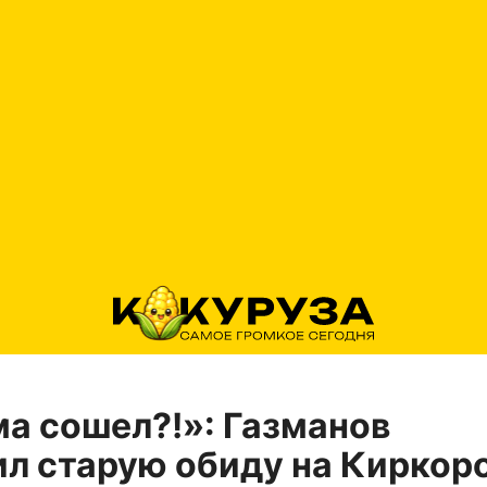
ма сошел?!»: Газманов
л старую обиду на Киркор