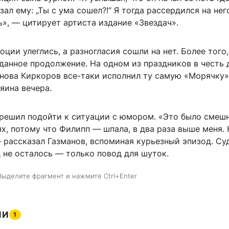
зал ему: „Ты с ума сошел?!“ Я тогда рассердился на него
ь», — цитирует артиста издание «Звездач».
ции улеглись, а разногласия сошли на нет. Более того
данное продолжение. На одном из праздников в честь 
нова Киркоров все-таки исполнил ту самую «Морячку»
яина вечера.
решил подойти к ситуации с юмором. «Это было смешн
х, потому что Филипп — шпала, в два раза выше меня. 
 рассказал Газманов, вспоминая курьезный эпизод. Су
 не осталось — только повод для шуток.
Выделите фрагмент и нажмите Ctrl+Enter
ИИ
1