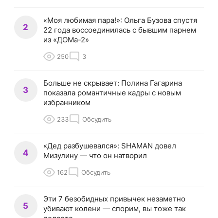
«Моя любимая пара!»: Ольга Бузова спустя
2
22 года воссоединилась с бывшим парнем
из «ДОМа-2»
250
3
Больше не скрывает: Полина Гагарина
3
показала романтичные кадры с новым
избранником
233
Обсудить
«Дед разбушевался»: SHAMAN довел
4
Мизулину — что он натворил
162
Обсудить
Эти 7 безобидных привычек незаметно
5
убивают колени — спорим, вы тоже так