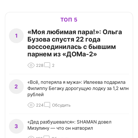
ТОП 5
«Моя любимая пара!»: Ольга
1
Бузова спустя 22 года
воссоединилась с бывшим
парнем из «ДОМа-2»
228
2
«Всё, потеряла я мужа»: Ивлеева подарила
2
Филиппу Бегаку дорогущую лодку за 1,2 млн
рублей
224
Обсудить
«Дед разбушевался»: SHAMAN довел
3
Мизулину — что он натворил