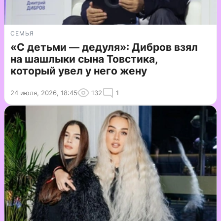
СЕМЬЯ
«С детьми — дедуля»: Дибров взял
на шашлыки сына Товстика,
который увел у него жену
24 июля, 2026, 18:45
132
1