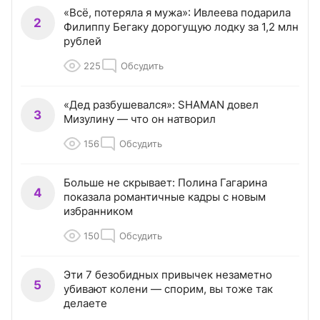
«Всё, потеряла я мужа»: Ивлеева подарила
2
Филиппу Бегаку дорогущую лодку за 1,2 млн
рублей
225
Обсудить
«Дед разбушевался»: SHAMAN довел
3
Мизулину — что он натворил
156
Обсудить
Больше не скрывает: Полина Гагарина
4
показала романтичные кадры с новым
избранником
150
Обсудить
Эти 7 безобидных привычек незаметно
5
убивают колени — спорим, вы тоже так
делаете