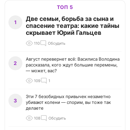
ТОП 5
Две семьи, борьба за сына и
1
спасение театра: какие тайны
скрывает Юрий Гальцев
110
Обсудить
Август перевернет всё: Василиса Володина
2
рассказала, кого ждут большие перемены,
— может, вас?
109
1
Эти 7 безобидных привычек незаметно
3
убивают колени — спорим, вы тоже так
делаете
108
Обсудить