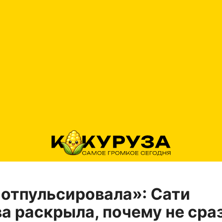
отпульсировала»: Сати
а раскрыла, почему не сра