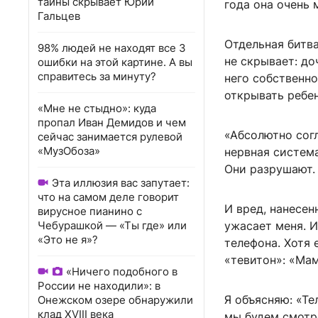
тайны скрывает Юрий
года она очень
Гальцев
Отдельная битв
98% людей не находят все 3
не скрывает: до
ошибки на этой картине. А вы
справитесь за минуту?
него собственно
открывать ребе
«Мне не стыдно»: куда
пропал Иван Демидов и чем
«Абсолютно согл
сейчас занимается рулевой
«МузОбоза»
нервная система
Они разрушают.
Эта иллюзия вас запутает:
что на самом деле говорит
И вред, нанесен
вирусное пианино с
Чебурашкой — «Ты где» или
ужасает меня. И
«Это не я»?
телефона. Хотя 
«тевитон»: «Мам
«Ничего подобного в
России не находили»: в
Я объясняю: «Те
Онежском озере обнаружили
клад XVIII века
мы будем смотр