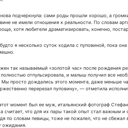
анова подчеркнула: сами роды прошли хорошо, а громк
вине не имели отношения к реальности. По словам арт
роще, хотя любители драматизировать, конечно, поста
будто я несколько суток ходила с пуповиной, пока она
мешно.
ажен так называемый «золотой час» после рождения ре
 полностью отпульсировала, и малыш получил все нео
 Мы просто дождались этого момента, даже меньше ча
оржественно перерезал пуповину», — отметила исполни
 этот момент был ее муж, итальянский фотограф Стефа
а считает, что для их пары такой опыт стал важным и 
дя по словам певицы, тоже не пожалел, что не сбежал 
у ожидания.