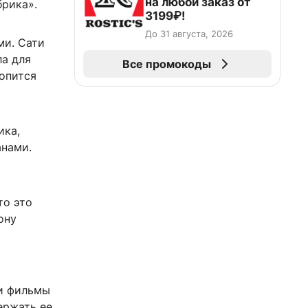
на любой заказ от
брика».
3199₽!
До 31 августа, 2026
ми. Сати
ла для
Все промокоды
ропится
ика,
анами.
то это
ону
 и фильмы
ержать ее