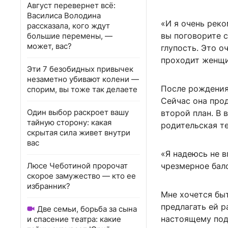
Август перевернет всё:
Василиса Володина
«И я очень рек
рассказала, кого ждут
вы поговорите с
большие перемены, —
может, вас?
глупость. Это о
проходит женщи
Эти 7 безобидных привычек
незаметно убивают колени —
После рождения 
спорим, вы тоже так делаете
Сейчас она прод
Один выбор раскроет вашу
второй план. В 
тайную сторону: какая
родительская те
скрытая сила живет внутри
вас
«Я надеюсь не в
Люсе Чеботиной пророчат
чрезмерное бал
скорое замужество — кто ее
избранник?
Мне хочется быт
предлагать ей р
Две семьи, борьба за сына
настоящему подх
и спасение театра: какие