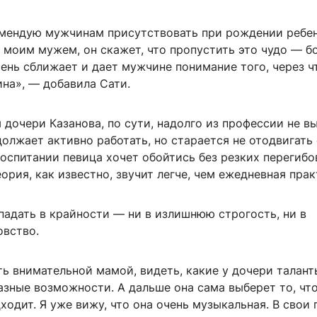
омендую мужчинам присутствовать при рождении ребен
 моим мужем, он скажет, что пропустить это чудо — б
чень сближает и дает мужчине понимание того, через ч
на», — добавила Сати.
дочери Казанова, по сути, надолго из профессии не в
олжает активно работать, но старается не отодвигать
воспитании певица хочет обойтись без резких перегибов
ория, как известно, звучит легче, чем ежедневная прак
падать в крайности — ни в излишнюю строгость, ни в
овство.
ь внимательной мамой, видеть, какие у дочери талант
азные возможности. А дальше она сама выберет то, что
одит. Я уже вижу, что она очень музыкальная. В свои 