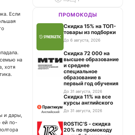
ка. Если
ПРОМОКОДЫ
ольшая
Скидка 15% на ТОП-
то
товары из подборки
До 6 августа, 2026
ыпадала.
Скидка 72 000 на
высшее образование
 семью на
и среднее
, хотя
специальное
тика.
образование в
первый год обучения
До 31 августа, 2026
Скидка 11% на все
курсы английского
До 31 августа, 2026
ы и дары,
 ей по-
ROSTIC'S - скидка
полтора
20% по промокоду