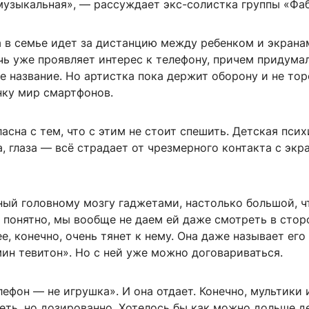
 музыкальная», — рассуждает экс-солистка группы «Фа
а в семье идет за дистанцию между ребенком и экрана
чь уже проявляет интерес к телефону, причем придума
е название. Но артистка пока держит оборону и не то
нку мир смартфонов.
асна с тем, что с этим не стоит спешить. Детская псих
, глаза — всё страдает от чрезмерного контакта с экр
ный головному мозгу гаджетами, настолько большой, ч
 понятно, мы вообще не даем ей даже смотреть в стор
ее, конечно, очень тянет к нему. Она даже называет его
ин тевитон». Но с ней уже можно договариваться.
лефон — не игрушка». И она отдает. Конечно, мультики
еть, но дозированно. Хотелось бы как можно дольше д