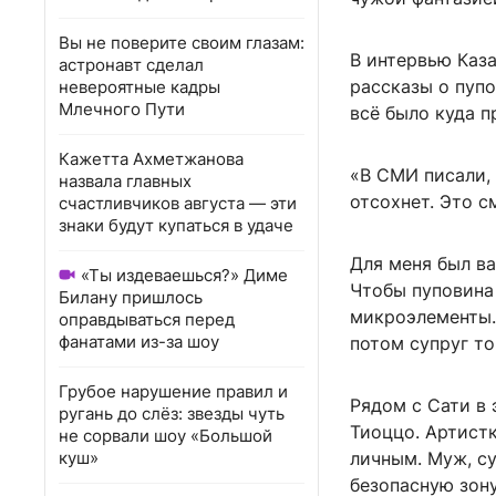
Вы не поверите своим глазам:
В интервью Каз
астронавт сделал
рассказы о пупо
невероятные кадры
Млечного Пути
всё было куда п
Кажетта Ахметжанова
«В СМИ писали, 
назвала главных
отсохнет. Это с
счастливчиков августа — эти
знаки будут купаться в удаче
Для меня был в
«Ты издеваешься?» Диме
Чтобы пуповина
Билану пришлось
микроэлементы.
оправдываться перед
фанатами из-за шоу
потом супруг т
Грубое нарушение правил и
Рядом с Сати в
ругань до слёз: звезды чуть
Тиоццо. Артистк
не сорвали шоу «Большой
куш»
личным. Муж, су
безопасную зон