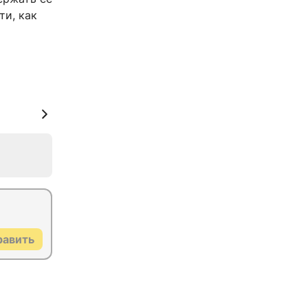
ти, как
равить