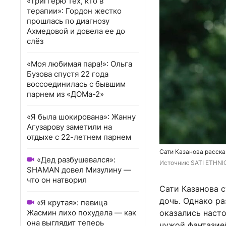
«Триггерю тех, кто в
терапии»: Гордон жестко
прошлась по диагнозу
Ахмедовой и довела ее до
слёз
«Моя любимая пара!»: Ольга
Бузова спустя 22 года
воссоединилась с бывшим
парнем из «ДОМа-2»
«Я была шокирована»: Жанну
Агузарову заметили на
отдыхе с 22-летнем парнем
Сати Казанова расска
«Дед разбушевался»:
Источник: 
SATI ETHNIC
SHAMAN довел Мизулину —
что он натворил
Сати Казанова с
дочь. Однако ра
«Я крутая»: певица
Жасмин лихо похудела — как
оказались насто
она выглядит теперь
чужой фантазие