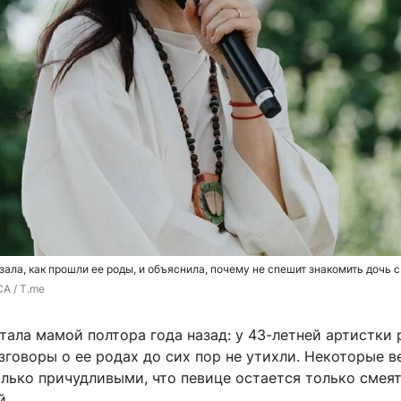
зала, как прошли ее роды, и объяснила, почему не спешит знакомить дочь 
A / T.me
тала мамой полтора года назад: у 43-летней артистки
зговоры о ее родах до сих пор не утихли. Некоторые в
лько причудливыми, что певице остается только смеят
й.