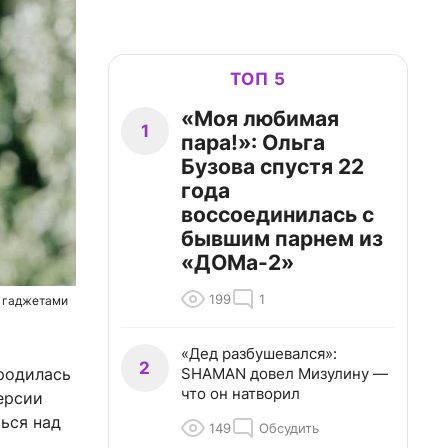
ТОП 5
«Моя любимая
1
пара!»: Ольга
Бузова спустя 22
года
воссоединилась с
бывшим парнем из
«ДОМа-2»
199
1
с гаджетами
«Дед разбушевался»:
2
SHAMAN довел Мизулину —
 родилась
что он натворил
ерсии
ься над
149
Обсудить