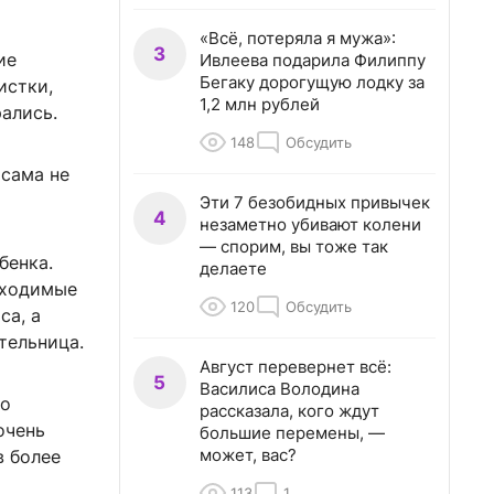
«Всё, потеряла я мужа»:
3
ие
Ивлеева подарила Филиппу
Бегаку дорогущую лодку за
истки,
1,2 млн рублей
рались.
148
Обсудить
 сама не
Эти 7 безобидных привычек
4
незаметно убивают колени
— спорим, вы тоже так
бенка.
делаете
бходимые
120
Обсудить
са, а
тельница.
Август перевернет всё:
5
Василиса Володина
но
рассказала, кого ждут
очень
большие перемены, —
может, вас?
в более
113
1