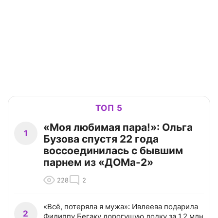
ТОП 5
«Моя любимая пара!»: Ольга
1
Бузова спустя 22 года
воссоединилась с бывшим
парнем из «ДОМа-2»
228
2
«Всё, потеряла я мужа»: Ивлеева подарила
2
Филиппу Бегаку дорогущую лодку за 1,2 млн