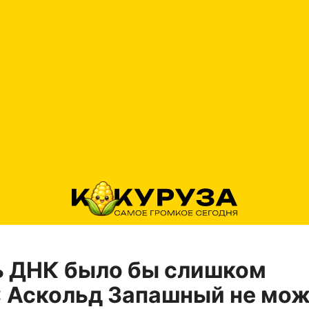
ь ДНК было бы слишком
 Аскольд Запашный не мо