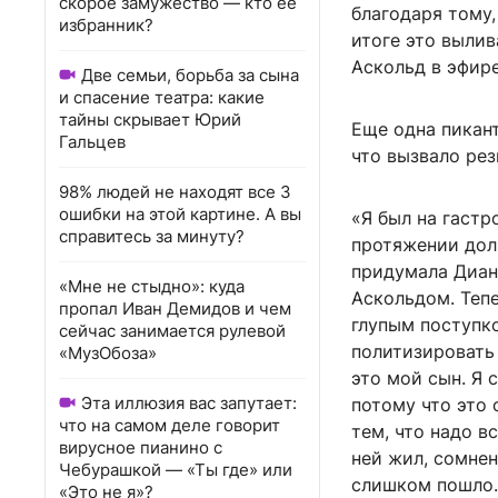
скорое замужество — кто ее
благодаря тому,
избранник?
итоге это вылив
Аскольд в эфир
Две семьи, борьба за сына
и спасение театра: какие
тайны скрывает Юрий
Еще одна пикан
Гальцев
что вызвало рез
98% людей не находят все 3
ошибки на этой картине. А вы
«Я был на гастр
справитесь за минуту?
протяжении долг
придумала Диана
«Мне не стыдно»: куда
Аскольдом. Теп
пропал Иван Демидов и чем
глупым поступко
сейчас занимается рулевой
политизировать 
«МузОбоза»
это мой сын. Я с
Эта иллюзия вас запутает:
потому что это 
что на самом деле говорит
тем, что надо в
вирусное пианино с
ней жил, сомнен
Чебурашкой — «Ты где» или
слишком пошло. 
«Это не я»?