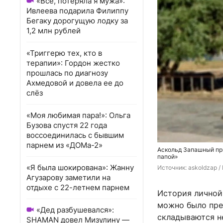
«Всё, потеряла я мужа»:
Ивлеева подарила Филиппу
Бегаку дорогущую лодку за
1,2 млн рублей
«Триггерю тех, кто в
терапии»: Гордон жестко
прошлась по диагнозу
Ахмедовой и довела ее до
слёз
«Моя любимая пара!»: Ольга
Бузова спустя 22 года
воссоединилась с бывшим
парнем из «ДОМа-2»
Аскольд Запашный при
папой»
«Я была шокирована»: Жанну
Источник: 
askoldzap /
Агузарову заметили на
отдыхе с 22-летнем парнем
История личной
можно было пре
«Дед разбушевался»:
складываются не
SHAMAN довел Мизулину —