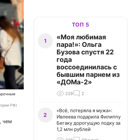
ТОП 5
«Моя любимая
1
пара!»: Ольга
Бузова спустя 22
года
воссоединилась с
бывшим парнем из
«ДОМа-2»
229
2
дарочным
тории РФ)
«Всё, потеряла я мужа»:
2
Ивлеева подарила Филиппу
, чем
Бегаку дорогущую лодку за
1,2 млн рублей