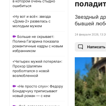
в котором очень стыдно
поладит
ошибиться
Звездный др
«Ну вот и всё»: звезда
«Дома-2» развелась с
бывшей любо
молодым мужем
24 февраля 2026, 13:2
Больше не скрывает:
Полина Гагарина показала
романтичные кадры с новым
Написать
избранником
«Четырех мужей потеряла»:
Прохор Шаляпин
проболтался о новой
возлюбленной
«Не просто слух»: Федору
Бондарчуку приписывают
новый роман — с кем