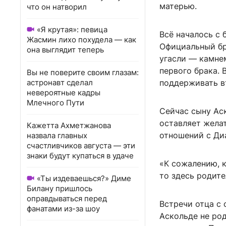
матерью.
что он натворил
«Я крутая»: певица
Всё началось с 
Жасмин лихо похудела — как
Официальный бр
она выглядит теперь
угасли — камне
первого брака. 
Вы не поверите своим глазам:
астронавт сделал
поддерживать в
невероятные кадры
Млечного Пути
Сейчас сыну Аск
оставляет желат
Кажетта Ахметжанова
отношений с Диа
назвала главных
счастливчиков августа — эти
знаки будут купаться в удаче
«К сожалению, 
то здесь родите
«Ты издеваешься?» Диме
Билану пришлось
оправдываться перед
Встречи отца с
фанатами из-за шоу
Аскольде не род