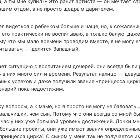
, а ты мне купил?» Это ранит артиста — он мечтает ст
ящим отцом, а не просто щедрым дарителем.
ел видеться с ребенком больше и чаще, но, к сожалени
Я его практически не воспитываю, а только балую, даж
му что мы мало времени проводим вместе, я не могу е
итывать», — делится Запашный.
ет ситуацию с воспитанием дочерей: они всегда были 
 в них много сил и времени. Результат налицо — деву
ных успехов и даже получили звание «принцесса цирка
енарий пока недостижим.
ку вопросы, а к маме, но я просто не могу не баловать
альчишки, чем сын. Потому что они всегда со мной бы
йчас у них уже большой уровень достижений. Дочки мн
 большие проекты, они уже имеют звания определенные
„принцесса цирка“. С сыном у меня так не получается и