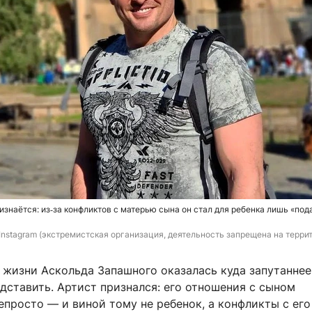
знаётся: из‑за конфликтов с матерью сына он стал для ребенка лишь «по
 Instagram (экстремистская организация, деятельность запрещена на терри
 жизни Аскольда Запашного оказалась куда запутаннее
дставить. Артист признался: его отношения с сыном
просто — и виной тому не ребенок, а конфликты с его