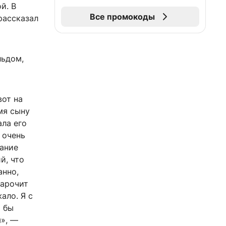
й. В
Все промокоды
рассказал
льдом,
вот на
мя сыну
ала его
 очень
лание
й, что
анно,
нарочит
ало. Я с
о бы
я», —