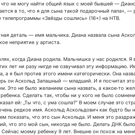
 что не могу найти общий язык с моей бывшей — Диано
ается в то, что я для сына такой подарочный папа», — 
е телепрограммы «Звёзды сошлись» (16+) на НТВ.
тная деталь — имя мальчика. Диана назвала сына Аско
кое неприятие у артиста.
олях, когда Диана родила. Мальчишка у нас родился. Я 
их лет ни разу нигде не озвучивал эту информацию. И
, а я был против этого имени категорически. Она назв
ерь он Аскольд Запашный — младший. И я посчитал это
м. Это не было желанием сына назвать, а какое‑то же
ребенка. Сделать так, чтобы ни у кого не было сомнени
казал ей: „Ты что, с ума сошла?“ В моем случае это стр
очень редкое имя. Аскольд Аскольдович как будто бы 
сем показать, что это сын Аскольда. И меня это раздраж
ий, что это мой сын, никогда не было. Делать ДНК был
Сейчас моему ребенку 9 лет. Внешне он похож на мен