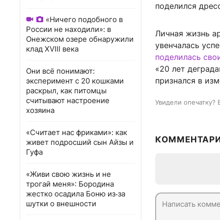
поделился дрес
«Ничего подобного в
России не находили»: в
Личная жизнь ар
Онежском озере обнаружили
увенчалась успе
клад XVIII века
поделилась сво
«20 лет деград
Они всё понимают:
признался в изм
эксперимент с 20 кошками
раскрыл, как питомцы
считывают настроение
Увидели опечатку? 
хозяина
«Считает нас фриками»: как
КОММЕНТАР
живет подросший сын Айзы и
Гуфа
«Живи свою жизнь и не
трогай меня»: Бородина
жестко осадила Боню из‑за
шутки о внешности