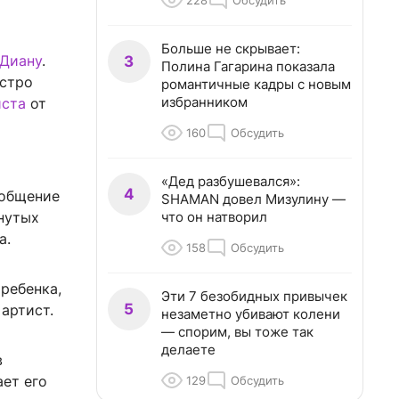
228
Обсудить
Больше не скрывает:
 Диану
.
3
Полина Гагарина показала
ыстро
романтичные кадры с новым
избранником
иста
от
160
Обсудить
«Дед разбушевался»:
4
 общение
SHAMAN довел Мизулину —
что он натворил
янутых
а.
158
Обсудить
ребенка,
Эти 7 безобидных привычек
5
артист.
незаметно убивают колени
— спорим, вы тоже так
делаете
в
ает его
129
Обсудить