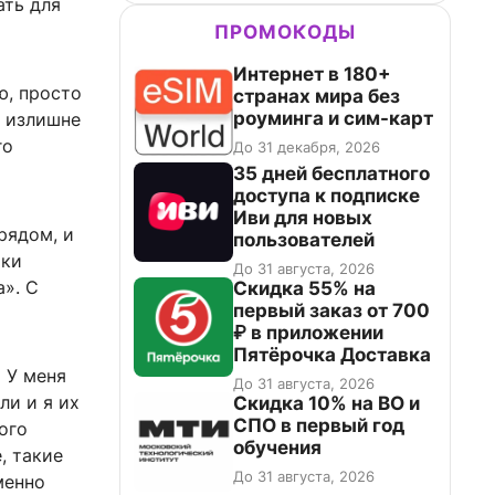
ать для
ПРОМОКОДЫ
Интернет в 180+
ю, просто
странах мира без
роуминга и сим-карт
е излишне
го
До 31 декабря, 2026
35 дней бесплатного
доступа к подписке
Иви для новых
рядом, и
пользователей
шки
До 31 августа, 2026
». С
Скидка 55% на
первый заказ от 700
₽ в приложении
Пятёрочка Доставка
… У меня
До 31 августа, 2026
ли и я их
Скидка 10% на ВО и
СПО в первый год
ого
обучения
, такие
До 31 августа, 2026
менно