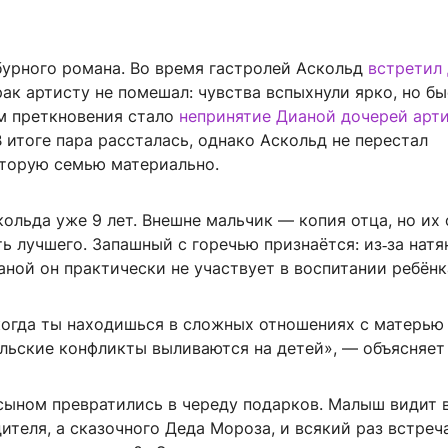
бурного романа. Во время гастролей Аскольд
встретил
ак артисту не помешал: чувства вспыхнули ярко, но б
м преткновения стало
непринятие Дианой дочерей арт
В итоге пара рассталась, однако Аскольд не перестал
торую семью материально.
ольда уже 9 лет. Внешне мальчик — копия отца, но их
ь лучшего. Запашный с горечью признаётся: из‑за нат
ной он практически не участвует в воспитании ребёнк
когда ты находишься в сложных отношениях с матерью 
льские конфликты выливаются на детей», — объясняет 
 сыном превратились в череду подарков. Малыш видит 
ителя, а сказочного Деда Мороза, и всякий раз встреч