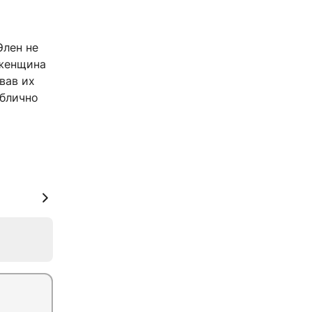
Элен не
 женщина
вав их
ублично