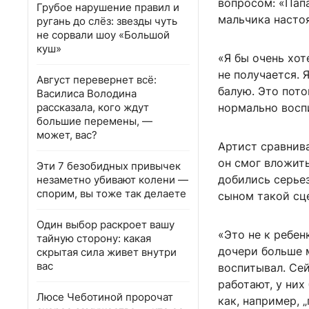
вопросом: «Папа
Грубое нарушение правил и
мальчика насто
ругань до слёз: звезды чуть
не сорвали шоу «Большой
куш»
«Я бы очень хот
не получается. 
Август перевернет всё:
балую. Это пото
Василиса Володина
рассказала, кого ждут
нормально восп
большие перемены, —
может, вас?
Артист сравнива
он смог вложить
Эти 7 безобидных привычек
добились серьез
незаметно убивают колени —
спорим, вы тоже так делаете
сыном такой сц
Один выбор раскроет вашу
«Это не к ребен
тайную сторону: какая
дочери больше м
скрытая сила живет внутри
вас
воспитывал. Се
работают, у них
Люсе Чеботиной пророчат
как, например, 