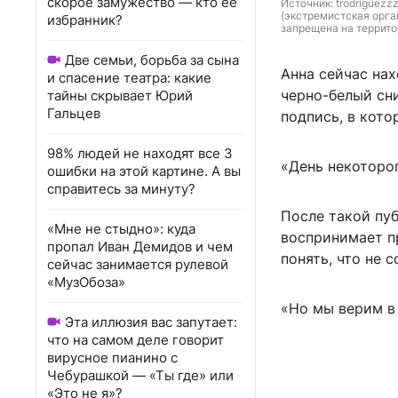
скорое замужество — кто ее
Источник: 
trodriguezzz
(экстремистская орга
избранник?
запрещена на террито
Две семьи, борьба за сына
Анна сейчас нах
и спасение театра: какие
черно-белый сн
тайны скрывает Юрий
Гальцев
подпись, в кото
98% людей не находят все 3
«День некоторо
ошибки на этой картине. А вы
справитесь за минуту?
После такой пу
«Мне не стыдно»: куда
воспринимает п
пропал Иван Демидов и чем
понять, что не 
сейчас занимается рулевой
«МузОбоза»
«Но мы верим в
Эта иллюзия вас запутает:
что на самом деле говорит
вирусное пианино с
Чебурашкой — «Ты где» или
«Это не я»?