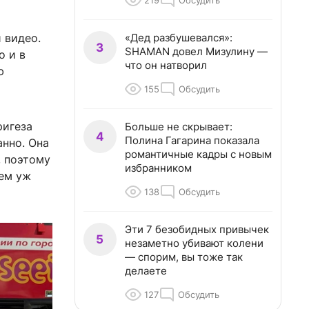
219
Обсудить
«Дед разбушевался»:
 видео.
3
SHAMAN довел Мизулину —
о и в
что он натворил
ю
155
Обсудить
ригеза
Больше не скрывает:
4
Полина Гагарина показала
нно. Она
романтичные кадры с новым
, поэтому
избранником
сем уж
138
Обсудить
Эти 7 безобидных привычек
5
незаметно убивают колени
— спорим, вы тоже так
делаете
127
Обсудить