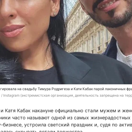
гировала на свадьбу Тимура Родригеза и Кати Кабак парой лаконичных фр
z / Instagram (экстремистская организация, деятельность запрещена на тер
и Катя Кабак накануне официально стали мужем и жено
ники часто называют одной из самых жизнерадостных 
бизнесе, устроила светский праздник и, судя по акти
ралась скрывать детали торжества.