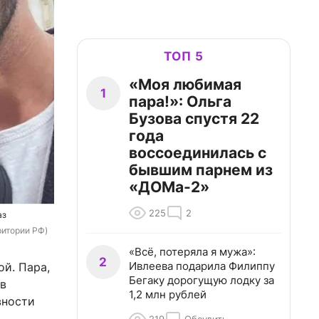
ТОП 5
«Моя любимая
1
пара!»: Ольга
Бузова спустя 22
года
воссоединилась с
бывшим парнем из
«ДОМа-2»
225
2
аз
ритории РФ)
«Всё, потеряла я мужа»:
2
Ивлеева подарила Филиппу
й. Пара,
Бегаку дорогущую лодку за
в
1,2 млн рублей
вности