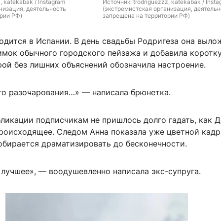
, katekabak / Instagram 
Источник: 
trodriguezzz, katekabak / Insta
низация, деятельность 
(экстремистская организация, деятельн
рии РФ)
запрещена на территории РФ)
одится в Испании. В день свадьбы Родригеза она выло
имок обычного городского пейзажа и добавила коротк
рой без лишних объяснений обозначила настроение.
го разочарования…» — написала брюнетка.
бликации подписчикам не пришлось долго гадать, как 
роисходящее. Следом Анна показала уже цветной кадр
собирается драматизировать до бесконечности.
 лучшее», — воодушевленно написала экс-супруга.