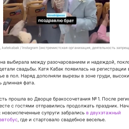
z, katekabak / Instagram (экстремистская организация, деятельность запрещ
на выбирала между разочарованием и надеждой, покл
етали свадьбы. Катя Кабак появилась на регистрации 
е в пол. Наряд дополняли вырезы в зоне груди, высок
ь длинная фата.
сть прошла во Дворце бракосочетания № 1. После рег
сте с гостями отправились продолжать праздник. Нач
: новоиспеченные супруги забрались
в двухэтажный
автобус
, где и стартовало свадебное веселье.