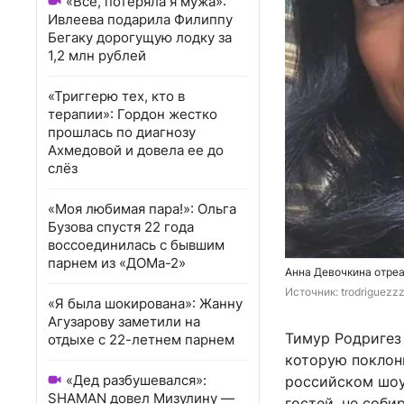
«Всё, потеряла я мужа»:
Ивлеева подарила Филиппу
Бегаку дорогущую лодку за
1,2 млн рублей
«Триггерю тех, кто в
терапии»: Гордон жестко
прошлась по диагнозу
Ахмедовой и довела ее до
слёз
«Моя любимая пара!»: Ольга
Бузова спустя 22 года
воссоединилась с бывшим
парнем из «ДОМа-2»
Анна Девочкина отреа
Источник: 
trodriguezz
«Я была шокирована»: Жанну
Агузарову заметили на
Тимур Родригез 
отдыхе с 22-летнем парнем
которую поклон
«Дед разбушевался»:
российском шоу-
SHAMAN довел Мизулину —
гостей, не соби