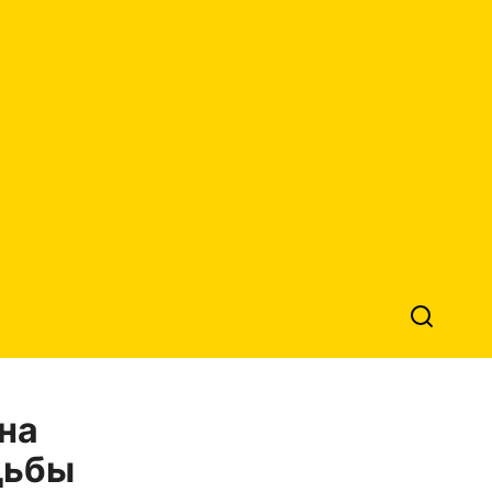
на
дьбы