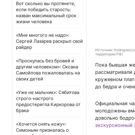
Вот сколько вы протянете,
если победить старость:
назван максимальный срок
жизни человека
«Мне многого не надо»:
Сергей Лазарев раскрыл свой
райдер
Источник: 
trodriguezz
территории РФ)
«Проснулась без бровей и
Пока бывшая же
другим человеком»: Оксана
рассматривали д
Самойлова пожаловалась на
своих детей
кружевном плать
до бедра и очен
«Уже не мальчик»: Сябитова
строго-настрого
Официальная ча
предостерегла Киркорова от
брака
молодожены вме
довольно бодро
«Хочется снять кожу»:
экскурсионный 
Симоньян призналась о