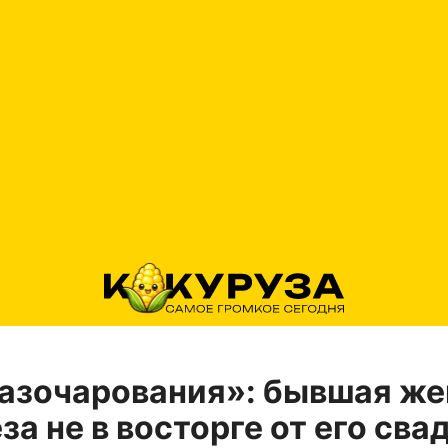
азочарования»: бывшая же
за не в восторге от его сва