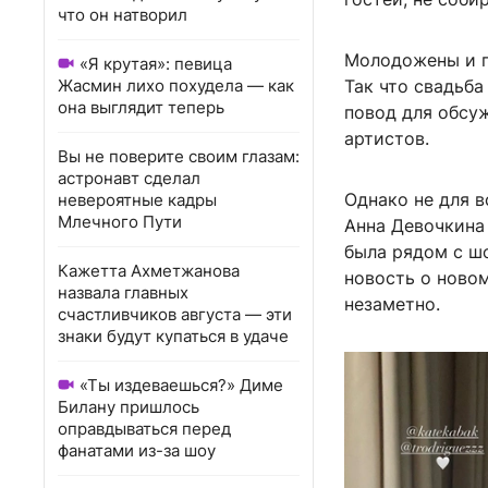
что он натворил
Молодожены и п
«Я крутая»: певица
Жасмин лихо похудела — как
Так что свадьба
она выглядит теперь
повод для обсуж
артистов.
Вы не поверите своим глазам:
астронавт сделал
Однако не для в
невероятные кадры
Млечного Пути
Анна Девочкина
была рядом с шо
Кажетта Ахметжанова
новость о новом
назвала главных
незаметно.
счастливчиков августа — эти
знаки будут купаться в удаче
«Ты издеваешься?» Диме
Билану пришлось
оправдываться перед
фанатами из-за шоу