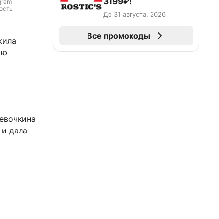
3199₽!
gram 
ость 
До 31 августа, 2026
Все промокоды
жила
ую
Девочкина
 и дала