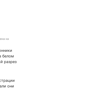
ена на 
онники
в белом
ий разрез
истрации
али они