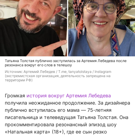
Татьяна Толстая публично заступилась за Артемия Лебедева после
резонанса вокруг его слов в телешоу
Источник: 
Артемий Лебедев / T.me, tanyatolstaya / Instagram 
(экстремистская организация, деятельность запрещена на 
территории РФ)
Громкая
история вокруг Артемия Лебедева
получила неожиданное продолжение. За дизайнера
публично вступилась его мама — 75-летняя
писательница и телеведущая Татьяна Толстая. Она
прокомментировала резонансный эпизод шоу
«Натальная карта» (18+), где ее сын резко