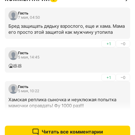
Гость
7 мая, 04:50
Бред защищать дядьку взрослого, еще и хама. Мама 
его просто этой защитой как мужчину утопила
+1
–0
Гость
5 мая, 14:45
🤮💩💩
+1
–0
Гость
5 мая, 10:22
Хамская реплика сыночка и неуклюжая попытка 
мамочки оправдать! Фу 1000 раз!!!
+7
–1
Читать все комментарии