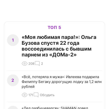
ТОП 5
«Моя любимая пара!»: Ольга
1
Бузова спустя 22 года
воссоединилась с бывшим
парнем из «ДОМа-2»
208
2
«Всё, потеряла я мужа»: Ивлеева подарила
2
Филиппу Бегаку дорогущую лодку за 1,2 млн
рублей
171
Обсудить
«Дед разбушевался»: SHAMAN довел