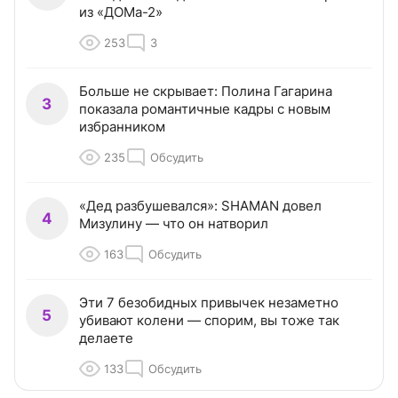
из «ДОМа-2»
253
3
Больше не скрывает: Полина Гагарина
3
показала романтичные кадры с новым
избранником
235
Обсудить
«Дед разбушевался»: SHAMAN довел
4
Мизулину — что он натворил
163
Обсудить
Эти 7 безобидных привычек незаметно
5
убивают колени — спорим, вы тоже так
делаете
133
Обсудить