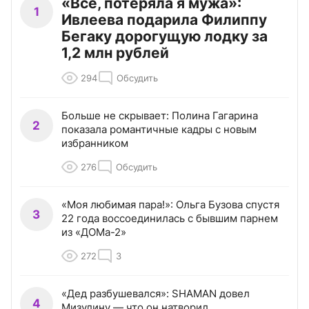
«Всё, потеряла я мужа»:
1
Ивлеева подарила Филиппу
Бегаку дорогущую лодку за
1,2 млн рублей
294
Обсудить
Больше не скрывает: Полина Гагарина
2
показала романтичные кадры с новым
избранником
276
Обсудить
«Моя любимая пара!»: Ольга Бузова спустя
3
22 года воссоединилась с бывшим парнем
из «ДОМа-2»
272
3
«Дед разбушевался»: SHAMAN довел
4
Мизулину — что он натворил