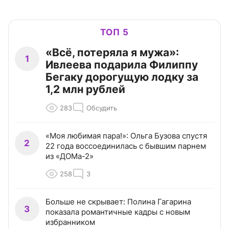
ТОП 5
«Всё, потеряла я мужа»:
1
Ивлеева подарила Филиппу
Бегаку дорогущую лодку за
1,2 млн рублей
283
Обсудить
«Моя любимая пара!»: Ольга Бузова спустя
2
22 года воссоединилась с бывшим парнем
из «ДОМа-2»
258
3
Больше не скрывает: Полина Гагарина
3
показала романтичные кадры с новым
избранником