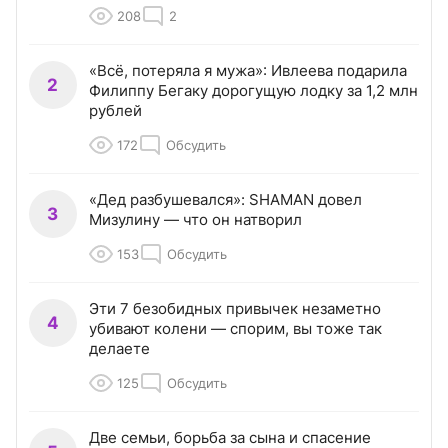
208
2
«Всё, потеряла я мужа»: Ивлеева подарила
2
Филиппу Бегаку дорогущую лодку за 1,2 млн
рублей
172
Обсудить
«Дед разбушевался»: SHAMAN довел
3
Мизулину — что он натворил
153
Обсудить
Эти 7 безобидных привычек незаметно
4
убивают колени — спорим, вы тоже так
делаете
125
Обсудить
Две семьи, борьба за сына и спасение