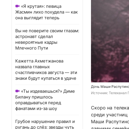
«Я крутая»: певица
Жасмин лихо похудела — как
она выглядит теперь
Вы не поверите своим глазам:
астронавт сделал
невероятные кадры
Млечного Пути
Кажетта Ахметжанова
назвала главных
счастливчиков августа — эти
знаки будут купаться в удаче
Дочь Маши Распутиной
«Ты издеваешься?» Диме
Источник: 
Телеканал 
Билану пришлось
оправдываться перед
Скоро на телека
фанатами из-за шоу
среди участниц
Грубое нарушение правил и
Маши Распутино
ругань до слёз: звезды чуть
давними семейн