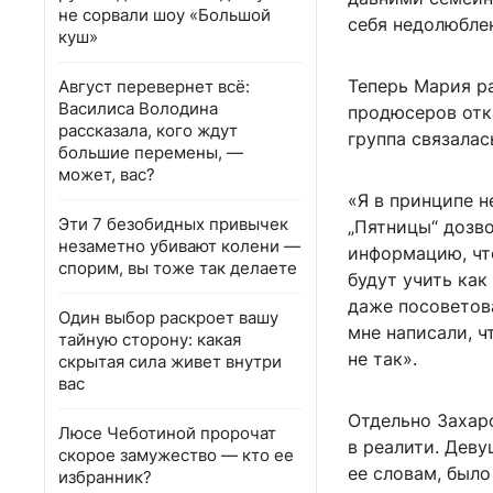
не сорвали шоу «Большой
себя недолюблен
куш»
Теперь Мария р
Август перевернет всё:
Василиса Володина
продюсеров отк
рассказала, кого ждут
группа связалас
большие перемены, —
может, вас?
«Я в принципе н
Эти 7 безобидных привычек
„Пятницы“ дозво
незаметно убивают колени —
информацию, чт
спорим, вы тоже так делаете
будут учить как
даже посоветова
Один выбор раскроет вашу
мне написали, ч
тайную сторону: какая
не так».
скрытая сила живет внутри
вас
Отдельно Захаро
Люсе Чеботиной пророчат
в реалити. Деву
скорое замужество — кто ее
ее словам, было
избранник?