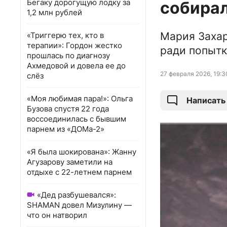
Бегаку дорогущую лодку за
собирал
1,2 млн рублей
Мария Захар
«Триггерю тех, кто в
терапии»: Гордон жестко
ради попытк
прошлась по диагнозу
Ахмедовой и довела ее до
27 февраля 2026, 19:3
слёз
«Моя любимая пара!»: Ольга
Написать
Бузова спустя 22 года
воссоединилась с бывшим
парнем из «ДОМа-2»
«Я была шокирована»: Жанну
Агузарову заметили на
отдыхе с 22-летнем парнем
«Дед разбушевался»:
SHAMAN довел Мизулину —
что он натворил