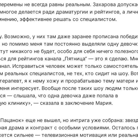
еремены не всегда равны реальным. Захарова допускае
многое делается ради драматургии и рейтингов, а лич
 мнению, эффективнее решать со специалистом.
. Возможно, у них там даже заранее прописана победи
, но помимо меня там постоянно выделяли одну девочк
ут никакого не будет, особо для себя ничего полезног
ься для рейтингов канала „Пятница“ — это я сделаю. Мн
анал. Исправиться человек может только самостоятель
 реальных специалистов, не тех, кто сидит на шоу. Во
терапевт, я к нему хожу и прорабатываю тему матери 
меня интересует. Вообще после таких шоу людям тольк
ся — слышала, что одна девочка даже попала в
ую клинику», — сказала в заключение Мария.
Пацанок» еще не вышел, но интрига уже собрана: звез
ная драма и контракт с особыми условиями. Осталось 
жется сильнее — телевизионная мотивация или реальна