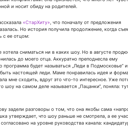
ной и носит обиду на родителей.
ассказала
«СтарХиту»
, что поначалу от предложения
азалась. Но история получила продолжение, когда съе
ь с ее отцом:
е хотела сниматься ни в каких шоу. Но в августе прод
нилась до моего отца. Аккуратно преподнесла ему
о программа будет называться „Леди в Подмосковье“ и
 быть настоящей леди. Маме понравилась идея и форма
ла мне сходить, вдруг это что-то интересное. Уже пот
то шоу на самом деле называется „Пацанки“, поняла: ту
ву задели разговоры о том, что она якобы сама «напр
шка утверждает, что шоу раньше не смотрела, а ее учас
 согласовано на уровне руководства канала: кандидат