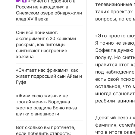
«Ничего подобного в
телевизионные п
России не находили»: в
таких проектах 
Онежском озере обнаружили
вопросы, по ее
клад XVIII века
Они всё понимают:
«Это просто шоу
эксперимент с 20 кошками
Я точно не знаю
раскрыл, как питомцы
Эффекта думаю т
считывают настроение
хозяина
получу. Но снят
нравится этот к
«Считает нас фриками»: как
под наблюдением
живет подросший сын Айзы и
есть свой психо
Гуфа
остальное, что 
иногда становит
«Живи свою жизнь и не
реабилитационн
трогай меня»: Бородина
жестко осадила Боню из‑за
шутки о внешности
Десятый сезон «
фамилия, семей
Вот сколько вы протянете,
что в итоге ока
если победить старость: