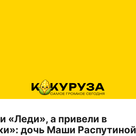
 «Леди», а привели в
и»: дочь Маши Распутино