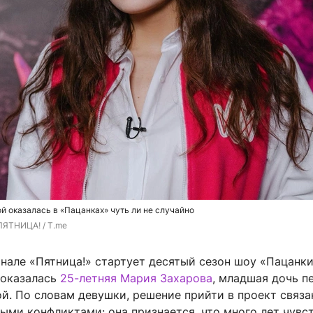
 оказалась в «Пацанках» чуть ли не случайно
ПЯТНИЦА! / T.me
нале «Пятница!» стартует десятый сезон шоу «Пацанки»
 оказалась
25-летняя Мария Захарова
, младшая дочь п
й. По словам девушки, решение прийти в проект связа
ыми конфликтами: она признается, что много лет чувс