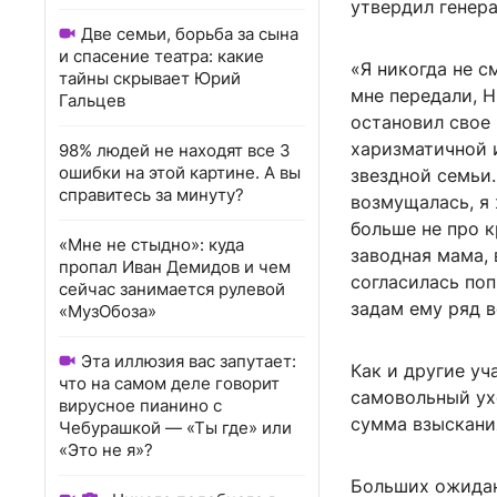
утвердил генер
Две семьи, борьба за сына
и спасение театра: какие
«Я никогда не с
тайны скрывает Юрий
мне передали, Н
Гальцев
остановил свое 
харизматичной и
98% людей не находят все 3
ошибки на этой картине. А вы
звездной семьи.
справитесь за минуту?
возмущалась, я
больше не про к
«Мне не стыдно»: куда
заводная мама, 
пропал Иван Демидов и чем
согласилась поп
сейчас занимается рулевой
задам ему ряд в
«МузОбоза»
Эта иллюзия вас запутает:
Как и другие уч
что на самом деле говорит
самовольный ух
вирусное пианино с
сумма взыскания
Чебурашкой — «Ты где» или
«Это не я»?
Больших ожидани