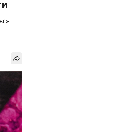
ти
ы!»