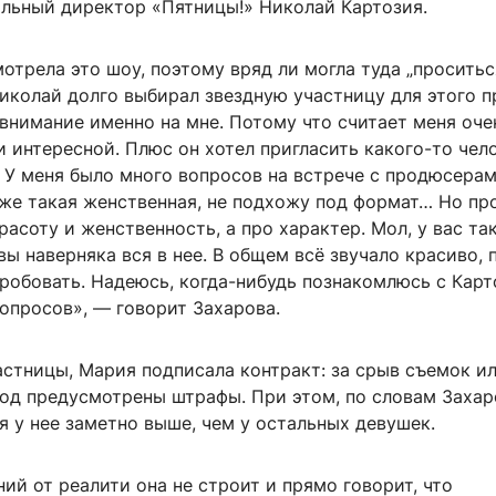
альный директор «Пятницы!» Николай Картозия.
мотрела это шоу, поэтому вряд ли могла туда „проситься
иколай долго выбирал звездную участницу для этого п
внимание именно на мне. Потому что считает меня оче
 интересной. Плюс он хотел пригласить какого-то чел
 У меня было много вопросов на встрече с продюсерам
 же такая женственная, не подхожу под формат… Но пр
расоту и женственность, а про характер. Мол, у вас та
вы наверняка вся в нее. В общем всё звучало красиво, 
робовать. Надеюсь, когда-нибудь познакомлюсь с Карт
опросов», — говорит Захарова.
астницы, Мария подписала контракт: за срыв съемок и
од предусмотрены штрафы. При этом, по словам Захар
 у нее заметно выше, чем у остальных девушек.
й от реалити она не строит и прямо говорит, что