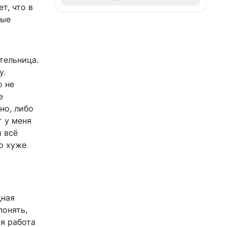
т, что в
ные
тельница.
у.
о не
е
но, либо
т у меня
и всё
о хуже
дная
понять,
я работа