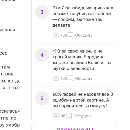
Эти 7 безобидных привычек
3
незаметно убивают колени
— спорим, вы тоже так
делаете
мочная
108
Обсудить
«Живи свою жизнь и не
юсер
4
трогай меня»: Бородина
жестко осадила Боню из‑за
 там
шутки о внешности
т, она
100
Обсудить
ом, когда
т что-то
98% людей не находят все 3
5
ошибки на этой картине. А
вы справитесь за минуту?
осилась»
98
Обсудить
тие, по
уру якобы