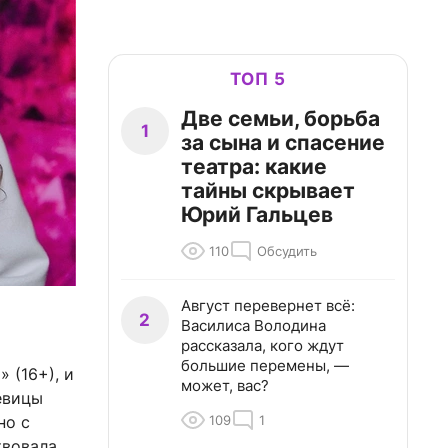
ТОП 5
Две семьи, борьба
1
за сына и спасение
театра: какие
тайны скрывает
Юрий Гальцев
110
Обсудить
Август перевернет всё:
2
Василиса Володина
рассказала, кого ждут
большие перемены, —
 (16+), и
может, вас?
евицы
109
1
но с
твовала