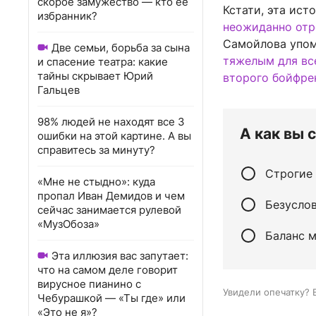
скорое замужество — кто ее
Кстати, эта ист
избранник?
неожиданно отр
Самойлова упоми
Две семьи, борьба за сына
тяжелым для вс
и спасение театра: какие
тайны скрывает Юрий
второго бойфре
Гальцев
98% людей не находят все 3
А как вы 
ошибки на этой картине. А вы
справитесь за минуту?
Строгие 
«Мне не стыдно»: куда
пропал Иван Демидов и чем
Безусло
сейчас занимается рулевой
«МузОбоза»
Баланс 
Эта иллюзия вас запутает:
что на самом деле говорит
вирусное пианино с
Увидели опечатку? 
Чебурашкой — «Ты где» или
«Это не я»?