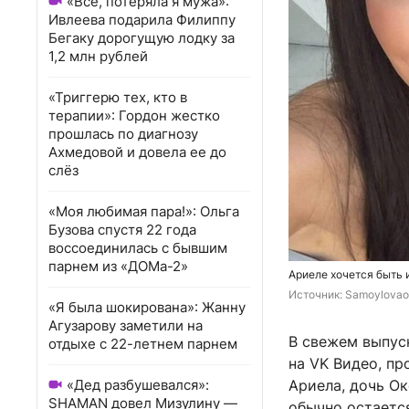
«Всё, потеряла я мужа»:
Ивлеева подарила Филиппу
Бегаку дорогущую лодку за
1,2 млн рублей
«Триггерю тех, кто в
терапии»: Гордон жестко
прошлась по диагнозу
Ахмедовой и довела ее до
слёз
«Моя любимая пара!»: Ольга
Бузова спустя 22 года
воссоединилась с бывшим
парнем из «ДОМа-2»
Ариеле хочется быть 
Источник: 
Samoylovao
«Я была шокирована»: Жанну
Агузарову заметили на
В свежем выпус
отдыхе с 22-летнем парнем
на VK Видео, пр
«Дед разбушевался»:
Ариела, дочь О
SHAMAN довел Мизулину —
обычно остается