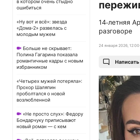
в котором очень стыдно
пережив
ошибиться
14‑летняя А
«Ну вот и всё»: звезда
«Дома-2» развелась с
разговоре
молодым мужем
24 января 2026, 12:00
Больше не скрывает:
Полина Гагарина показала
романтичные кадры с новым
Написать
избранником
«Четырех мужей потеряла»:
Прохор Шаляпин
проболтался о новой
возлюбленной
«Не просто слух»: Федору
Бондарчуку приписывают
новый роман — с кем