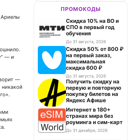
ПРОМОКОДЫ
 Ариелы
Скидка 10% на ВО и
СПО в первый год
обучения
До 31 августа, 2026
Скидка 50% от 800 ₽
тошнило.
на первый заказ,
у“ — и
максимальная
скидка 600 ₽
До 31 августа, 2026
оворит —
Получить скидку на
о никакой
первую и повторную
покупку билетов на
го».
Яндекс Афише
Интернет в 180+
ными
странах мира без
емьях
роуминга и сим-карт
а.
До 31 декабря, 2026