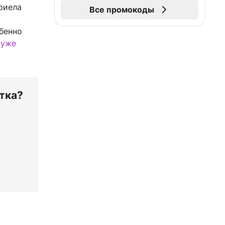
риела
Все промокоды
обенно
м
уже
стка?