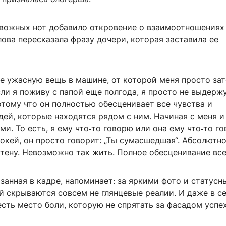
вожных нот добавило откровение о взаимоотношениях
ова пересказала фразу дочери, которая заставила ее
не ужасную вещь в машине, от которой меня просто за
сли я поживу с папой еще полгода, я просто не выдерж
отому что он полностью обесценивает все чувства и
ей, которые находятся рядом с ним. Начиная с меня и
ми. То есть, я ему что‑то говорю или она ему что‑то г
 окей, он просто говорит: „Ты сумасшедшая“. Абсолютн
стену. Невозможно так жить. Полное обесценивание все
занная в кадре, напоминает: за яркими фото и статус
й скрываются совсем не глянцевые реалии. И даже в с
сть место боли, которую не спрятать за фасадом успех