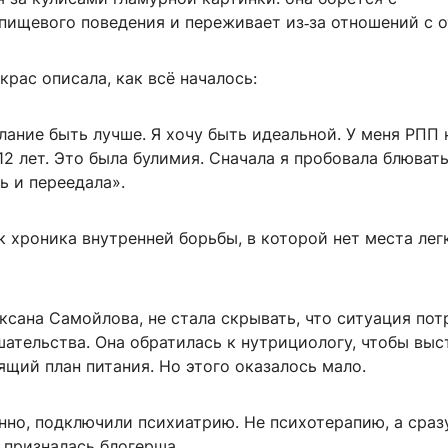
пищевого поведения и переживает из‑за отношений с о
крас описала, как всё началось:
лание быть лучше. Я хочу быть идеальной. У меня РПП 
12 лет. Это была булимия. Сначала я пробовала блювать
ь и переедала».
к хроника внутренней борьбы, в которой нет места ле
сана Самойлова, не стала скрывать, что ситуация пот
ательства. Она обратилась к нутрициологу, чтобы выс
щий план питания. Но этого оказалось мало.
нно, подключили психиатрию. Не психотерапию, а сраз
 призналась блогерша.