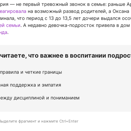
ория — не первый тревожный звонок в семье: раньше А
еагировала
на возможный развод родителей, а Оксана
нала, что период с 13 до 13,5 лет дочери выдался ос
ей семьи
. А недавно девочка-подросток привела в до
нда
.
считаете, что важнее в воспитании подро
правила и четкие границы
вная поддержка и эмпатия
между дисциплиной и пониманием
Выделите фрагмент и нажмите Ctrl+Enter