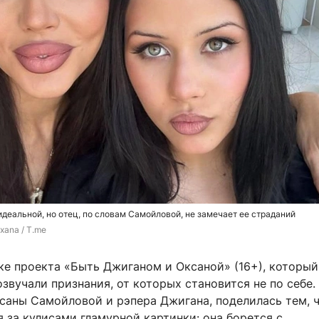
идеальной, но отец, по словам Самойловой, не замечает ее страданий
xana / T.me
ке проекта «Быть Джиганом и Оксаной» (16+), которы
озвучали признания, от которых становится не по себе.
ксаны Самойловой и рэпера Джигана, поделилась тем, 
 за кулисами гламурной картинки: она борется с