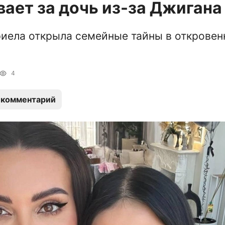
ает за дочь из-за Джигана
риела открыла семейные тайны в открове
4
 комментарий