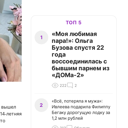
ТОП 5
«Моя любимая
1
пара!»: Ольга
Бузова спустя 22
года
воссоединилась с
бывшим парнем из
«ДОМа-2»
222
2
«Всё, потеряла я мужа»:
2
Ивлеева подарила Филиппу
й вышел
Бегаку дорогущую лодку за
 14‑летняя
1,2 млн рублей
что