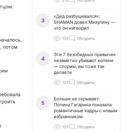
213
Обсудить
тцом.
«Дед разбушевался»:
3
SHAMAN довел Мизулину —
что он натворил
155
Обсудить
началось,
, потом
Эти 7 безобидных привычек
4
незаметно убивают колени
— спорим, вы тоже так
гким
делаете
127
Обсудить
ребовала
Больше не скрывает:
троить
5
Полина Гагарина показала
романтичные кадры с новым
избранником
у
125
Обсудить