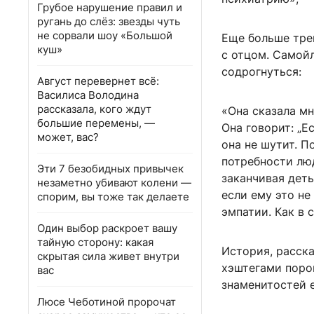
Грубое нарушение правил и
ругань до слёз: звезды чуть
не сорвали шоу «Большой
Еще больше тре
куш»
с отцом. Самойл
содрогнуться:
Август перевернет всё:
Василиса Володина
рассказала, кого ждут
«Она сказала м
большие перемены, —
Она говорит: „Е
может, вас?
она не шутит. П
потребности люд
Эти 7 безобидных привычек
заканчивая деть
незаметно убивают колени —
если ему это не
спорим, вы тоже так делаете
эмпатии. Как в 
Один выбор раскроет вашу
тайную сторону: какая
История, расска
скрытая сила живет внутри
хэштегами поро
вас
знаменитостей е
Люсе Чеботиной пророчат