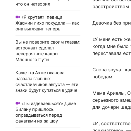
что он натворил
расстройством 
«Я крутая»: певица
Девочка без при
Жасмин лихо похудела — как
она выглядит теперь
«У меня есть же
Вы не поверите своим глазам:
когда мне было 
астронавт сделал
переставала ест
невероятные кадры
Млечного Пути
Слова звучат ка
Кажетта Ахметжанова
победам.
назвала главных
счастливчиков августа — эти
знаки будут купаться в удаче
Мама Ариелы, Ок
серьезного вмеш
«Ты издеваешься?» Диме
для дочери щадя
Билану пришлось
оправдываться перед
фанатами из-за шоу
«И, соответстве
психиатрию», —