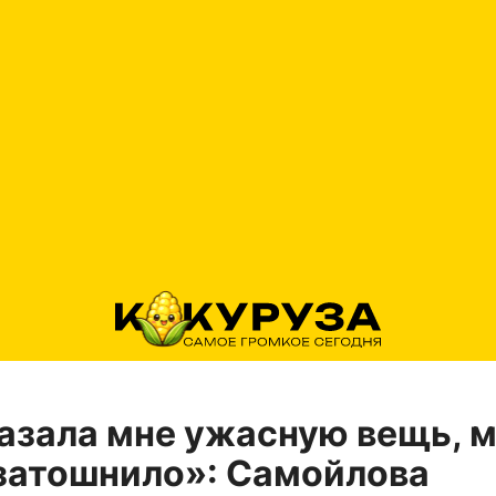
азала мне ужасную вещь, 
затошнило»: Самойлова