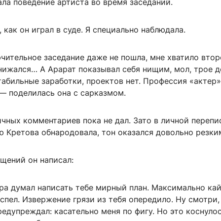
ла поведение артиста во время заседаний.
 как он играл в суде. Я специально наблюдала.
чительное заседание даже не пошла, мне хватило втор
нижался… А Арарат показывал себя нищим, мол, трое д
абильные заработки, проектов нет. Профессия «актер»
— поделилась она с сарказмом.
чных комментариев пока не дал. Зато в личной перепи
ю Кретова обнародовала, тон оказался довольно резки
щений он написал:
тра думал написать тебе мирный план. Максимально ка
успел. Извержение грязи из тебя опередило. Ну смотри,
редупреждал: касательно меня по фигу. Но это коснуло