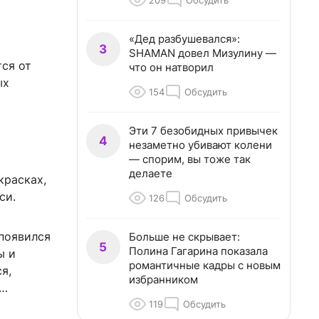
209
Обсудить
«Дед разбушевался»:
3
SHAMAN довел Мизулину —
тся от
что он натворил
ых
154
Обсудить
Эти 7 безобидных привычек
4
незаметно убивают колени
— спорим, вы тоже так
делаете
красках,
си.
126
Обсудить
 появился
Больше не скрывает:
5
Полина Гагарина показала
ы и
романтичные кадры с новым
я,
избранником
я…
119
Обсудить