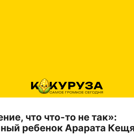
ие, что что-то не так»:
ный ребенок Арарата Кещ