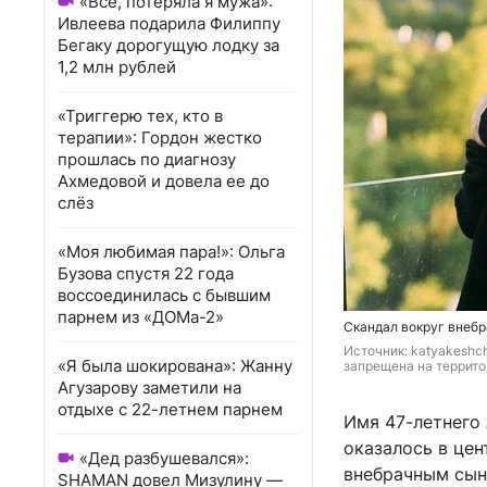
«Всё, потеряла я мужа»:
Ивлеева подарила Филиппу
Бегаку дорогущую лодку за
1,2 млн рублей
«Триггерю тех, кто в
терапии»: Гордон жестко
прошлась по диагнозу
Ахмедовой и довела ее до
слёз
«Моя любимая пара!»: Ольга
Бузова спустя 22 года
воссоединилась с бывшим
парнем из «ДОМа-2»
Скандал вокруг внебр
Источник: 
katyakeshch
«Я была шокирована»: Жанну
запрещена на террито
Агузарову заметили на
отдыхе с 22-летнем парнем
Имя 47-летнего 
оказалось в цен
«Дед разбушевался»:
внебрачным сын
SHAMAN довел Мизулину —