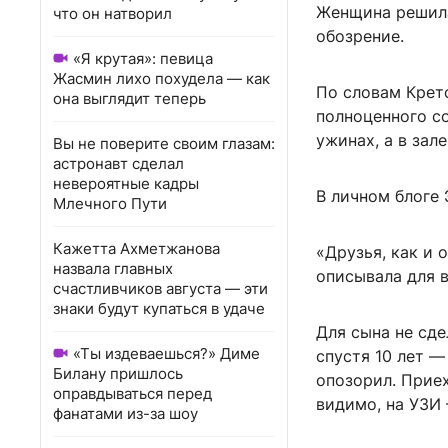
Женщина решила
что он натворил
обозрение.
«Я крутая»: певица
Жасмин лихо похудела — как
По словам Крето
она выглядит теперь
полноценного с
ужинах, а в зал
Вы не поверите своим глазам:
астронавт сделал
невероятные кадры
В личном блоге
Млечного Пути
Кажетта Ахметжанова
«Друзья, как и 
назвала главных
описывала для в
счастливчиков августа — эти
знаки будут купаться в удаче
Для сына не сде
«Ты издеваешься?» Диме
спустя 10 лет —
Билану пришлось
опозорил. Приех
оправдываться перед
видимо, на УЗИ 
фанатами из-за шоу