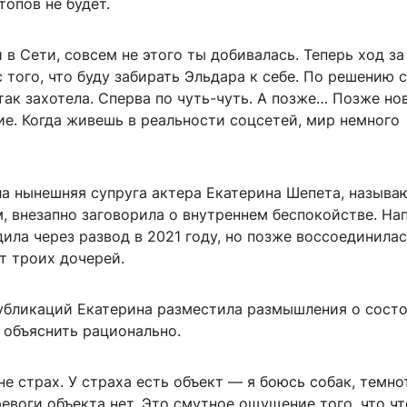
топов не будет.
 в Сети, совсем не этого ты добивалась. Теперь ход за
 того, что буду забирать Эльдара к себе. По решению с
так захотела. Сперва по чуть-чуть. А позже… Позже но
ие. Когда живешь в реальности соцсетей, мир немного
ла нынешняя супруга актера Екатерина Шепета, назыв
, внезапно заговорила о внутреннем беспокойстве. На
ила через развод в 2021 году, но позже воссоединилас
т троих дочерей.
убликаций Екатерина разместила размышления о состо
 объяснить рационально.
не страх. У страха есть объект — я боюсь собак, темно
ревоги объекта нет. Это смутное ощущение того, что чт