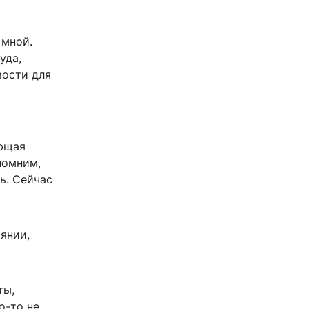
 мной.
уда,
вости для
ающая
помним,
ь. Сейчас
янии,
ты,
о-то не