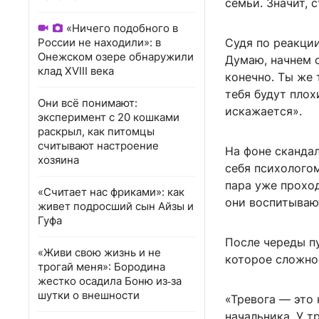
семьи. Значит, с
«Ничего подобного в
России не находили»: в
Судя по реакции
Онежском озере обнаружили
Думаю, начнем с
клад XVIII века
конечно. Ты же 
тебя будут плох
Они всё понимают:
искажается».
эксперимент с 20 кошками
раскрыл, как питомцы
считывают настроение
На фоне сканда
хозяина
себя психологом
пара уже проход
«Считает нас фриками»: как
они воспитываю
живет подросший сын Айзы и
Гуфа
После череды п
«Живи свою жизнь и не
которое сложно
трогай меня»: Бородина
жестко осадила Боню из‑за
шутки о внешности
«Тревога — это 
начальника. У т