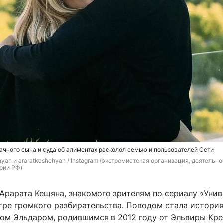
ачного сына и суда об алиментах расколол семью и пользователей Сети
yan и araratkeshchyan / 
Instagram (экстремистская организация, деятельнос
рии РФ)
Арарата Кещяна, знакомого зрителям по сериалу «Униве
тре громкого разбирательства. Поводом стала история
ом Эльдаром, родившимся в 2012 году от Эльвиры Кре