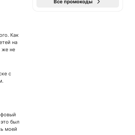
Все промокоды
ого. Как
етей на
 же не
ске с
м.
йфовый
 это был
сь моей