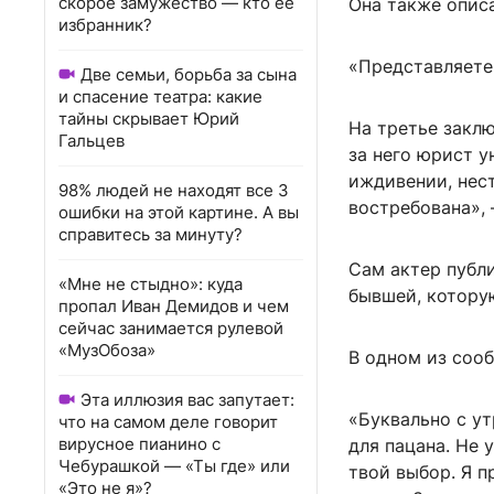
скорое замужество — кто ее
Она также описа
избранник?
«Представляете,
Две семьи, борьба за сына
и спасение театра: какие
тайны скрывает Юрий
На третье заклю
Гальцев
за него юрист у
иждивении, нест
98% людей не находят все 3
востребована», 
ошибки на этой картине. А вы
справитесь за минуту?
Сам актер публи
«Мне не стыдно»: куда
бывшей, котору
пропал Иван Демидов и чем
сейчас занимается рулевой
«МузОбоза»
В одном из сооб
Эта иллюзия вас запутает:
«Буквально с у
что на самом деле говорит
вирусное пианино с
для пацана. Не 
Чебурашкой — «Ты где» или
твой выбор. Я п
«Это не я»?