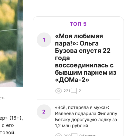
ТОП 5
«Моя любимая
1
пара!»: Ольга
Бузова спустя 22
года
воссоединилась с
бывшим парнем из
«ДОМа-2»
221
2
ть 
«Всё, потеряла я мужа»:
2
Ивлеева подарила Филиппу
р» (16+),
Бегаку дорогущую лодку за
 с его
1,2 млн рублей
товой.