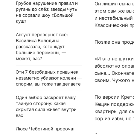
Грубое нарушение правил и
Он лишил сына 
ругань до слёз: звезды чуть
этом сам же вы
не сорвали шоу «Большой
и нестабильный
куш»
Классический п
Август перевернет всё:
Василиса Володина
Позже она прод
рассказала, кого ждут
большие перемены, —
может, вас?
«И это не шутки
абсолютно оправ
Эти 7 безобидных привычек
сына… Окончате
незаметно убивают колени —
своим. Чужого 
спорим, вы тоже так делаете
По версии Крето
Один выбор раскроет вашу
тайную сторону: какая
Кещян поддержив
скрытая сила живет внутри
квартиры для с
вас
сор из избы, но
Люсе Чеботиной пророчат