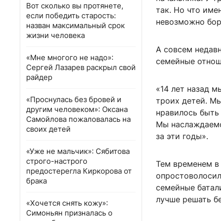
Вот сколько вы протянете,
так. Но что име
если победить старость:
невозможно боро
назван максимальный срок
жизни человека
А совсем недав
«Мне многого не надо»:
семейные отнош
Сергей Лазарев раскрыл свой
райдер
«14 лет назад м
«Проснулась без бровей и
троих детей. Мы
другим человеком»: Оксана
нравилось быть 
Самойлова пожаловалась на
Мы наслаждаемс
своих детей
за эти годы».
«Уже не мальчик»: Сябитова
строго-настрого
Тем временем в 
предостерегла Киркорова от
опростоволосил
брака
семейные батал
лучше решать б
«Хочется снять кожу»:
Симоньян призналась о