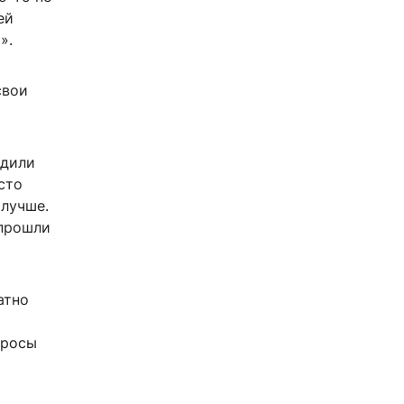
ей
».
свои
одили
сто
 лучше.
 прошли
атно
просы