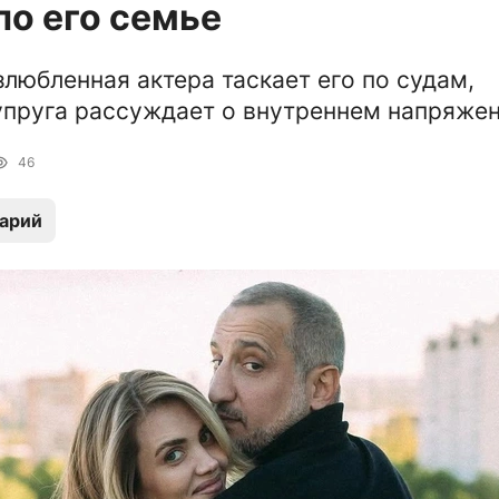
по его семье
злюбленная актера таскает его по судам,
пруга рассуждает о внутреннем напряже
46
арий