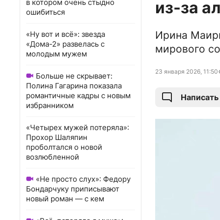
в котором очень стыдно
из-за а
ошибиться
Ирина Маирк
«Ну вот и всё»: звезда
«Дома-2» развелась с
мирового с
молодым мужем
23 января 2026, 11:50
Больше не скрывает:
Полина Гагарина показала
романтичные кадры с новым
Написать
избранником
«Четырех мужей потеряла»:
Прохор Шаляпин
проболтался о новой
возлюбленной
«Не просто слух»: Федору
Бондарчуку приписывают
новый роман — с кем