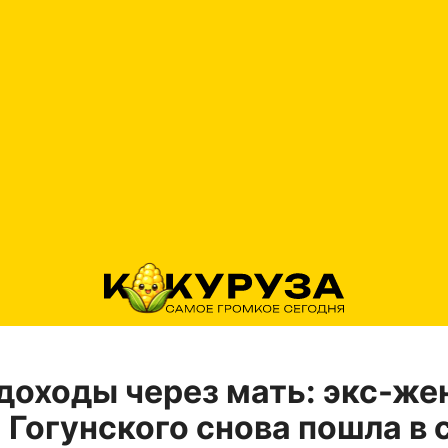
доходы через мать: экс-же
 Гогунского снова пошла в 