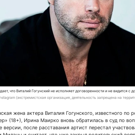
ает, что Виталий Гогунский не исполняет договоренности и не видится с 
 Instagram (экстремистская организация, деятельность запрещена на терри
кая жена актера Виталия Гогунского, известного по р
ер» (18+), Ирина Маирко вновь обратилась в суд по во
е версии, после расставания артист перестал участвов
и Миланы и считает, что уже закрыл родительский воп