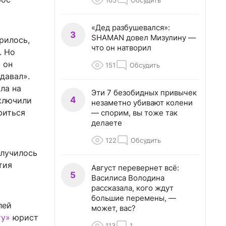
165
Обсудить
«Дед разбушевался»:
3
SHAMAN довел Мизулину —
рилось,
что он натворил
. Но
 он
151
Обсудить
давал».
ла на
Эти 7 безобидных привычек
4
аключили
незаметно убивают колени
риться
— спорим, вы тоже так
делаете
122
Обсудить
олучилось
тия
Август перевернет всё:
5
Василиса Володина
рассказала, кого ждут
большие перемены, —
лей
может, вас?
ту»
юрист
113
1