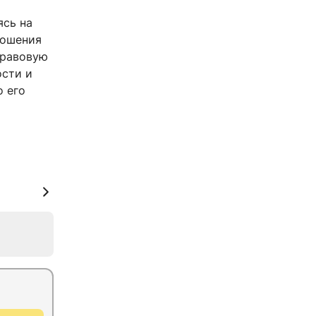
ясь на
ношения
правовую
ости и
о его