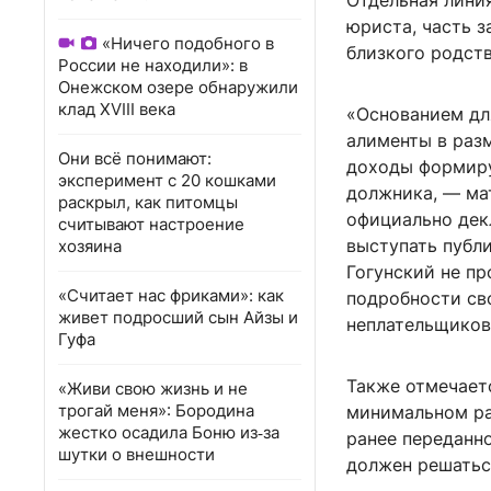
Отдельная лини
юриста, часть 
«Ничего подобного в
близкого родств
России не находили»: в
Онежском озере обнаружили
клад XVIII века
«Основанием для
алименты в раз
Они всё понимают:
доходы формиру
эксперимент с 20 кошками
должника, — мат
раскрыл, как питомцы
официально дек
считывают настроение
выступать публ
хозяина
Гогунский не пр
«Считает нас фриками»: как
подробности сво
живет подросший сын Айзы и
неплательщиков
Гуфа
Также отмечаетс
«Живи свою жизнь и не
трогай меня»: Бородина
минимальном ра
жестко осадила Боню из‑за
ранее переданн
шутки о внешности
должен решатьс