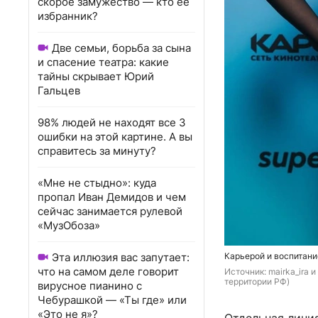
скорое замужество — кто ее
избранник?
Две семьи, борьба за сына
и спасение театра: какие
тайны скрывает Юрий
Гальцев
98% людей не находят все 3
ошибки на этой картине. А вы
справитесь за минуту?
«Мне не стыдно»: куда
пропал Иван Демидов и чем
сейчас занимается рулевой
«МузОбоза»
Эта иллюзия вас запутает:
Карьерой и воспитан
что на самом деле говорит
Источник: 
mairka_ira 
территории РФ)
вирусное пианино с
Чебурашкой — «Ты где» или
«Это не я»?