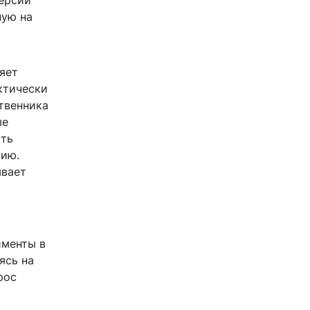
версии
ную на
ляет
ктически
твенника
ые
сть
рию.
ывает
именты в
ясь на
рос