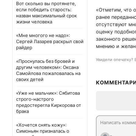
Вот сколько вы протянете,
если победить старость:
«Отметим, что о
назван максимальный срок
ранее переданн
жизни человека
отсутствуют мн
оценку подобно
«Мне многого не надо»:
законного решен
Сергей Лазарев раскрыл свой
мнению и желан
райдер
Увидели опечатку? 
«Проснулась без бровей и
другим человеком»: Оксана
Самойлова пожаловалась на
своих детей
КОММЕНТАР
«Уже не мальчик»: Сябитова
строго-настрого
предостерегла Киркорова от
брака
«Хочется снять кожу»:
Симоньян призналась о