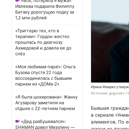
«Всё, потеряла я мужа»:
Ивлеева подарила Филиппу
Бегаку дорогущую лодку за
1,2 млн рублей
«Триггерю тех, кто в
терапии»: Гордон жестко
прошлась по диагнозу
Ахмедовой и довела ее до
слёз
«Моя любимая пара!»: Ольга
Бузова спустя 22 года
воссоединилась с бывшим
парнем из «ДОМа-2»
Ирина Маирко утвержд
Источник: 
gogunskv 
/
«Я была шокирована»: Жанну
Агузарову заметили на
Бывшая гражданс
отдыхе с 22-летнем парнем
в сериале «Унив
«Дед разбушевался»:
алиментов. По е
SHAMAN довел Мизулину —
жизни их дочер