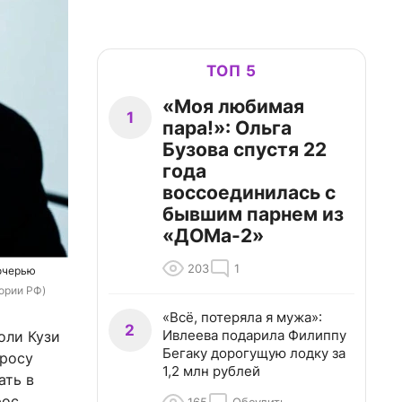
ТОП 5
«Моя любимая
1
пара!»: Ольга
Бузова спустя 22
года
воссоединилась с
бывшим парнем из
«ДОМа-2»
203
1
дочерью
тории РФ)
«Всё, потеряла я мужа»:
2
Ивлеева подарила Филиппу
оли Кузи
Бегаку дорогущую лодку за
просу
1,2 млн рублей
ать в
рос