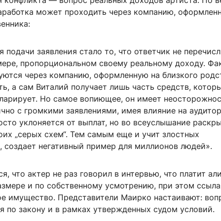
я конфликта — вопрос реальных доходов артиста. По 
заработка может проходить через компанию, оформлен
енника:
 подачи заявления стало то, что ответчик не перечис
мере, пропорциональном своему реальному доходу. Фа
ются через компанию, оформленную на близкого родс
ь, а сам Виталий получает лишь часть средств, котор
ларирует. Но самое вопиющее, он имеет неосторожно
ично с громкими заявлениями, имея влияние на аудито
осто уклоняется от выплат, но во всеуслышание раскр
их „серых схем“. Тем самым еще и учит злостных
, создает негативный пример для миллионов людей».
я, что актер не раз говорил в интервью, что платит ал
змере и по собственному усмотрению, при этом ссыла
ое имущество. Представители Маирко настаивают: воп
я по закону и в рамках утвержденных судом условий.