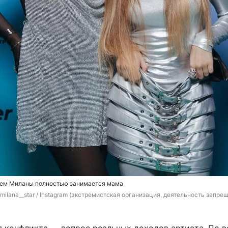
ием Миланы полностью занимается мама
и milana__star / Instagram (экстремистская организация, деятельность запрещ