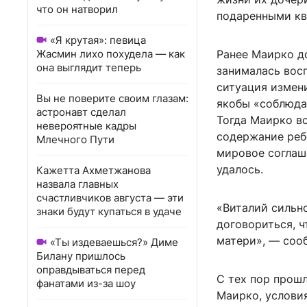
что он натворил
подаренными кв
«Я крутая»: певица
Жасмин лихо похудела — как
Ранее Маирко до
она выглядит теперь
занималась вос
ситуация измен
Вы не поверите своим глазам:
якобы «соблюдае
астронавт сделал
Тогда Маирко вс
невероятные кадры
содержание реб
Млечного Пути
мировое соглаше
удалось.
Кажетта Ахметжанова
назвала главных
счастливчиков августа — эти
«Виталий сильно
знаки будут купаться в удаче
договориться, ч
матери», — соо
«Ты издеваешься?» Диме
Билану пришлось
оправдываться перед
С тех пор прошл
фанатами из-за шоу
Маирко, услови