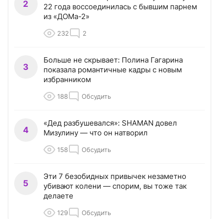
2
22 года воссоединилась с бывшим парнем
из «ДОМа-2»
232
2
Больше не скрывает: Полина Гагарина
3
показала романтичные кадры с новым
избранником
188
Обсудить
«Дед разбушевался»: SHAMAN довел
4
Мизулину — что он натворил
158
Обсудить
Эти 7 безобидных привычек незаметно
5
убивают колени — спорим, вы тоже так
делаете
129
Обсудить