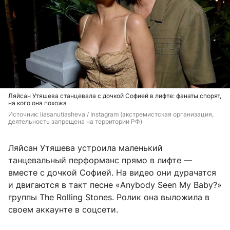
Ляйсан Утяшева станцевала с дочкой Софией в лифте: фанаты спорят,
на кого она похожа
Источник: 
liasanutiasheva 
/ Instagram (экстремистская организация, 
деятельность запрещена на территории РФ)
Ляйсан Утяшева устроила маленький
танцевальный перформанс прямо в лифте —
вместе с дочкой Софией. На видео они дурачатся
и двигаются в такт песне «Anybody Seen My Baby?»
группы The Rolling Stones. Ролик она выложила в
своем аккаунте в соцсети.