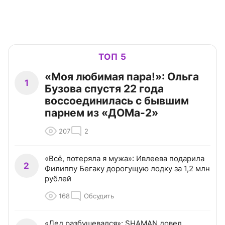
ТОП 5
«Моя любимая пара!»: Ольга
1
Бузова спустя 22 года
воссоединилась с бывшим
парнем из «ДОМа-2»
207
2
«Всё, потеряла я мужа»: Ивлеева подарила
2
Филиппу Бегаку дорогущую лодку за 1,2 млн
рублей
168
Обсудить
«Дед разбушевался»: SHAMAN довел