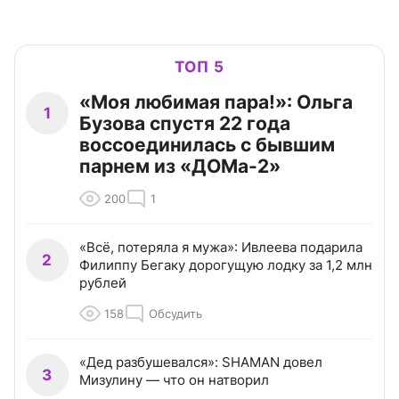
ТОП 5
«Моя любимая пара!»: Ольга
1
Бузова спустя 22 года
воссоединилась с бывшим
парнем из «ДОМа-2»
200
1
«Всё, потеряла я мужа»: Ивлеева подарила
2
Филиппу Бегаку дорогущую лодку за 1,2 млн
рублей
158
Обсудить
«Дед разбушевался»: SHAMAN довел
3
Мизулину — что он натворил