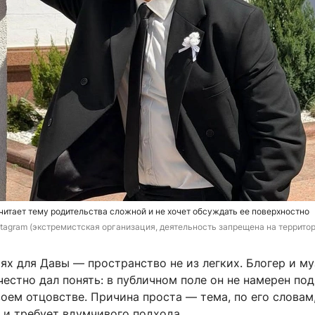
считает тему родительства сложной и не хочет обсуждать ее поверхностно
stagram (экстремистская организация, деятельность запрещена на террито
ях для Давы — пространство не из легких. Блогер и м
естно дал понять: в публичном поле он не намерен по
оем отцовстве. Причина проста — тема, по его словам
 и требует вдумчивого подхода.