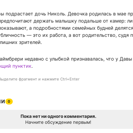
ры подрастает дочь Николь. Девочка родилась в мае п
 предпочитают держать малышку подальше от камер: л
 показывают, а подробностями семейных будней делятс
бличность — это их работа, а вот родительство, судя п
 лишних зрителей.
аймбрери недавно с улыбкой признавалась, что у Давы
ющий пунктик
.
Выделите фрагмент и нажмите Ctrl+Enter
ИИ
0
Пока нет ни одного комментария.
Начните обсуждение первым!