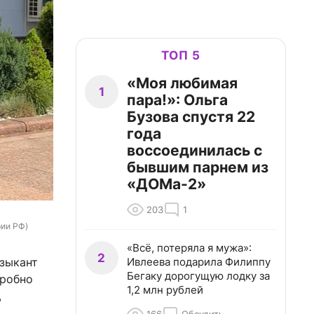
ТОП 5
«Моя любимая
1
пара!»: Ольга
Бузова спустя 22
года
воссоединилась с
бывшим парнем из
«ДОМа-2»
203
1
рии РФ)
«Всё, потеряла я мужа»:
2
Ивлеева подарила Филиппу
узыкант
Бегаку дорогущую лодку за
дробно
1,2 млн рублей
,