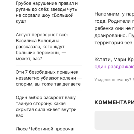
Грубое нарушение правил и
ругань до слёз: звезды чуть
Напомним, у па
не сорвали шоу «Большой
года. Родители
куш»
ребенка они не
Август перевернет всё:
дозированно. Пу
Василиса Володина
территория без
рассказала, кого ждут
большие перемены, —
может, вас?
Кстати, Мари Кр
один раздража
Эти 7 безобидных привычек
незаметно убивают колени —
Увидели опечатку? 
спорим, вы тоже так делаете
Один выбор раскроет вашу
КОММЕНТАР
тайную сторону: какая
скрытая сила живет внутри
вас
Люсе Чеботиной пророчат