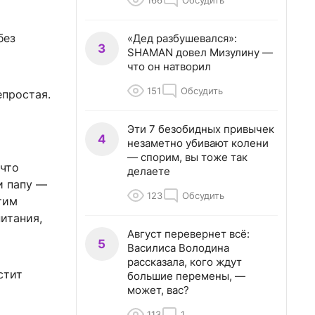
166
Обсудить
без
«Дед разбушевался»:
3
SHAMAN довел Мизулину —
что он натворил
151
Обсудить
епростая.
Эти 7 безобидных привычек
4
незаметно убивают колени
— спорим, вы тоже так
 что
делаете
и папу —
123
Обсудить
тим
итания,
Август перевернет всё:
5
Василиса Володина
рассказала, кого ждут
стит
большие перемены, —
может, вас?
113
1