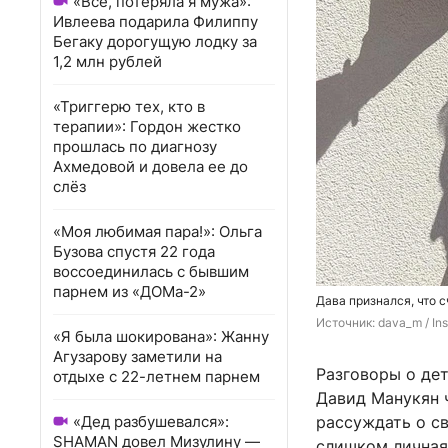
«Всё, потеряла я мужа»:
Ивлеева подарила Филиппу
Бегаку дорогущую лодку за
1,2 млн рублей
«Триггерю тех, кто в
терапии»: Гордон жестко
прошлась по диагнозу
Ахмедовой и довела ее до
слёз
«Моя любимая пара!»: Ольга
Бузова спустя 22 года
воссоединилась с бывшим
парнем из «ДОМа-2»
Дава признался, что 
Источник: 
dava_m / In
«Я была шокирована»: Жанну
Агузарову заметили на
Разговоры о дет
отдыхе с 22-летнем парнем
Давид Манукян ч
«Дед разбушевался»:
рассуждать о св
SHAMAN довел Мизулину —
слишком личная