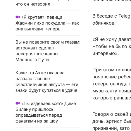
что он натворил
В беседе с Tele
«Я крутая»: певица
обиняков:
Жасмин лихо похудела — как
она выглядит теперь
«Я не хочу дава
Вы не поверите своим глазам:
Чтобы не было к
астронавт сделал
интервью».
невероятные кадры
Млечного Пути
При этом полнос
Кажетта Ахметжанова
появление ребен
назвала главных
теперь он куда 
счастливчиков августа — эти
знаки будут купаться в удаче
музыканту приш
которые раньше
«Ты издеваешься?» Диме
Билану пришлось
Говоря о своей 
оправдываться перед
фанатами из-за шоу
дочь, артист бы
признаний, зато 