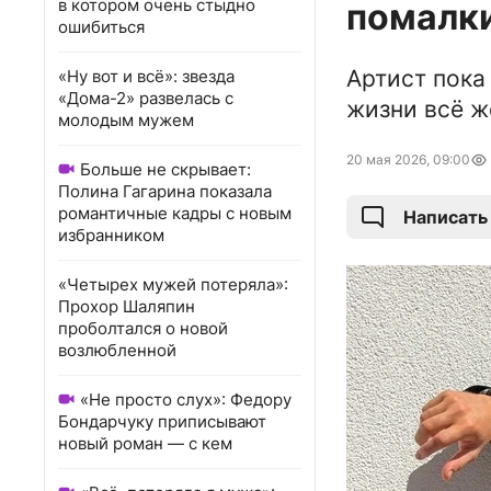
в котором очень стыдно
помалки
ошибиться
Артист пока 
«Ну вот и всё»: звезда
«Дома-2» развелась с
жизни всё ж
молодым мужем
20 мая 2026, 09:00
Больше не скрывает:
Полина Гагарина показала
романтичные кадры с новым
Написать
избранником
«Четырех мужей потеряла»:
Прохор Шаляпин
проболтался о новой
возлюбленной
«Не просто слух»: Федору
Бондарчуку приписывают
новый роман — с кем