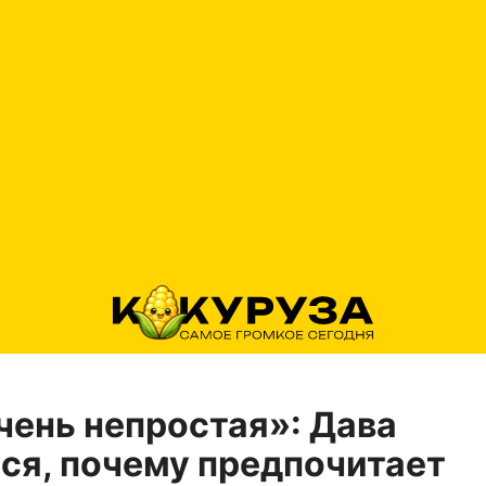
чень непростая»: Дава
ся, почему предпочитает