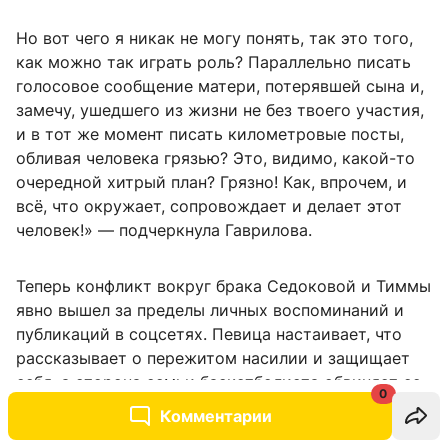
Но вот чего я никак не могу понять, так это того,
как можно так играть роль? Параллельно писать
голосовое сообщение матери, потерявшей сына и,
замечу, ушедшего из жизни не без твоего участия,
и в тот же момент писать километровые посты,
обливая человека грязью? Это, видимо, какой-то
очередной хитрый план? Грязно! Как, впрочем, и
всё, что окружает, сопровождает и делает этот
человек!» — подчеркнула Гаврилова.
Теперь конфликт вокруг брака Седоковой и Тиммы
явно вышел за пределы личных воспоминаний и
публикаций в соцсетях. Певица настаивает, что
рассказывает о пережитом насилии и защищает
себя, а сторона семьи баскетболиста обвиняет ее
0
в манипуляциях и ждет судебного
Комментарии
разбирательства. Судя по накалу, мирного финала