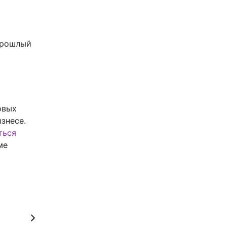
прошлый
овых
знесе.
ться
ме