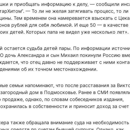
шки и приобщать информацию к делу, — сообщили инс
тарХитом“. — То ли не желая затягивать процесс, то ли
щины. Тем временем она намеревается взыскать с Цека
онов рублей для себя любимой. И еще 50 — в качестве
оих детей. Которых папа не видел уже несколько лет».
й остается судьба детей пары. По информации источни
ВО дочь Александра и сын Михаил покинули Россию вме
дается, что отец давно не поддерживает с ними конта
едениями об их точном местонахождении.
мые семьи напоминают, что после расставания за Викт
 загородный дом в Подмосковье. Ранее в СМИ появлял
 продаже, однако, по словам собеседников издания,
охранилась в собственности и приносит доход за счет
ера также обращала внимание суда на необходимость
ных средств по счетам бывшей супруги. Однако, как