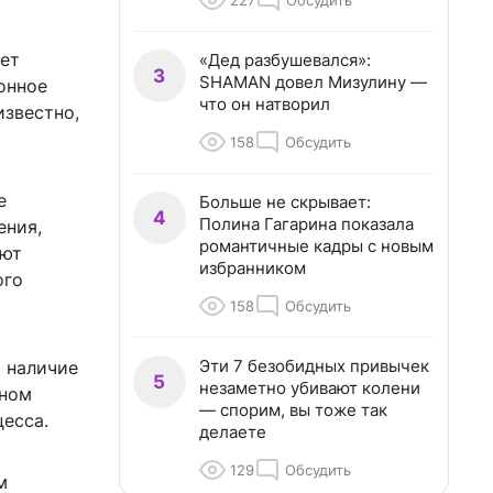
227
Обсудить
ет
«Дед разбушевался»:
3
SHAMAN довел Мизулину —
онное
что он натворил
известно,
158
Обсудить
е
Больше не скрывает:
4
Полина Гагарина показала
ения,
романтичные кадры с новым
ают
избранником
ого
158
Обсудить
Эти 7 безобидных привычек
 наличие
5
незаметно убивают колени
йном
— спорим, вы тоже так
есса.
делаете
129
Обсудить
м