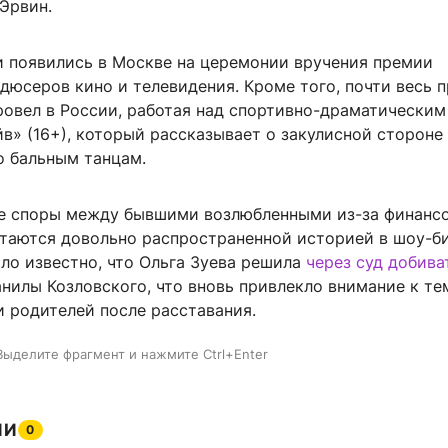
Эрвин.
и появились в Москве на церемонии вручения премии
дюсеров кино и телевидения. Кроме того, почти весь 
ровел в России, работая над спортивно-драматическим
в» (16+), который рассказывает о закулисной стороне
о бальным танцам.
ые споры между бывшими возлюбленными из-за финанс
стаются довольно распространенной историей в шоу-би
ало известно, что Ольга Зуева решила
через суд добива
нилы Козловского, что вновь привлекло внимание к те
и родителей после расставания.
Выделите фрагмент и нажмите Ctrl+Enter
ИИ
0