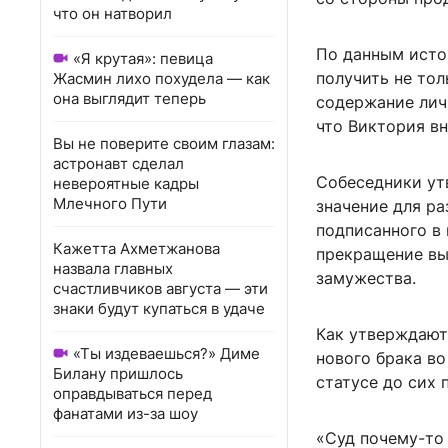
что он натворил
По данным исто
«Я крутая»: певица
получить не тол
Жасмин лихо похудела — как
она выглядит теперь
содержание личн
что Виктория вн
Вы не поверите своим глазам:
астронавт сделал
Собеседники ут
невероятные кадры
Млечного Пути
значение для ра
подписанного в
Кажетта Ахметжанова
прекращение вы
назвала главных
замужества.
счастливчиков августа — эти
знаки будут купаться в удаче
Как утверждают
«Ты издеваешься?» Диме
нового брака во
Билану пришлось
статусе до сих
оправдываться перед
фанатами из-за шоу
«Суд почему-то