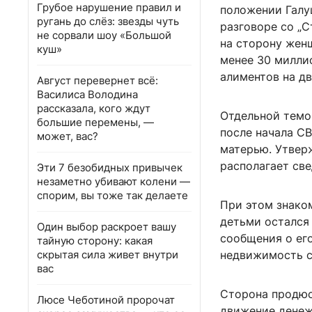
Грубое нарушение правил и
положении Галу
ругань до слёз: звезды чуть
разговоре со „С
не сорвали шоу «Большой
на сторону жен
куш»
менее 30 милли
алиментов на дв
Август перевернет всё:
Василиса Володина
рассказала, кого ждут
Отдельной темо
большие перемены, —
после начала С
может, вас?
матерью. Утверж
располагает св
Эти 7 безобидных привычек
незаметно убивают колени —
спорим, вы тоже так делаете
При этом знако
детьми остался
Один выбор раскроет вашу
сообщения о его
тайную сторону: какая
скрытая сила живет внутри
недвижимость с
вас
Сторона продюс
Люсе Чеботиной пророчат
движение денеж