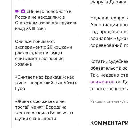
супруга Дарина 
«Ничего подобного в
России не находили»: в
Недавно супруг
Онежском озере обнаружили
Ассоциации про
клад XVIII века
год продюсер п
сериалом «Джай
Они всё понимают:
соревнований п
эксперимент с 20 кошками
раскрыл, как питомцы
считывают настроение
Кстати, судебн
хозяина
обязательств о
Так, недавно ст
«Считает нас фриками»: как
алиментов
от Да
живет подросший сын Айзы и
Гуфа
ответственност
«Живи свою жизнь и не
Увидели опечатку? 
трогай меня»: Бородина
жестко осадила Боню из‑за
шутки о внешности
КОММЕНТАР