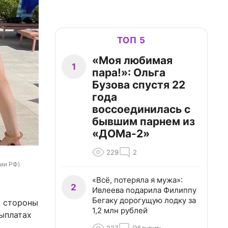
ТОП 5
«Моя любимая
1
пара!»: Ольга
Бузова спустя 22
года
воссоединилась с
бывшим парнем из
«ДОМа-2»
229
2
рии РФ)
«Всё, потеряла я мужа»:
2
Ивлеева подарила Филиппу
Бегаку дорогущую лодку за
я стороны
1,2 млн рублей
выплатах