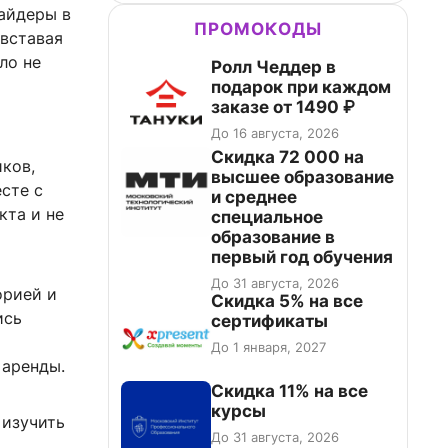
айдеры в
ПРОМОКОДЫ
 вставая
ло не
Ролл Чеддер в
подарок при каждом
заказе от 1490 ₽
До 16 августа, 2026
Скидка 72 000 на
ков,
высшее образование
сте с
и среднее
кта и не
специальное
образование в
первый год обучения
До 31 августа, 2026
орией и
Скидка 5% на все
ись
сертификаты
До 1 января, 2027
 аренды.
Скидка 11% на все
курсы
 изучить
До 31 августа, 2026