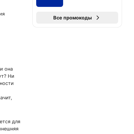
ия
Все промокоды
и она
ут? Ни
жности
и
ачит,
ется для
ынешняя