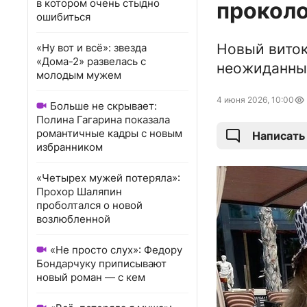
в котором очень стыдно
проколо
ошибиться
Новый виток
«Ну вот и всё»: звезда
«Дома-2» развелась с
неожиданны
молодым мужем
4 июня 2026, 10:00
Больше не скрывает:
Полина Гагарина показала
романтичные кадры с новым
Написать
избранником
«Четырех мужей потеряла»:
Прохор Шаляпин
проболтался о новой
возлюбленной
«Не просто слух»: Федору
Бондарчуку приписывают
новый роман — с кем