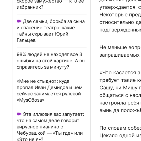
скорое замужество — кто ее
утверждается, 
избранник?
Некоторые пред
Две семьи, борьба за сына
относительно д
и спасение театра: какие
подтвержденных
тайны скрывает Юрий
Гальцев
Не меньше вопр
98% людей не находят все 3
запрашиваемых 
ошибки на этой картине. А вы
справитесь за минуту?
«Что касается а
требует такие 
«Мне не стыдно»: куда
пропал Иван Демидов и чем
Сашу, ни Мишу 
сейчас занимается рулевой
общаться с насл
«МузОбоза»
настроила ребят
вынь да положь
Эта иллюзия вас запутает:
что на самом деле говорит
вирусное пианино с
По словам собес
Чебурашкой — «Ты где» или
Цекало одной и
«Это не я»?