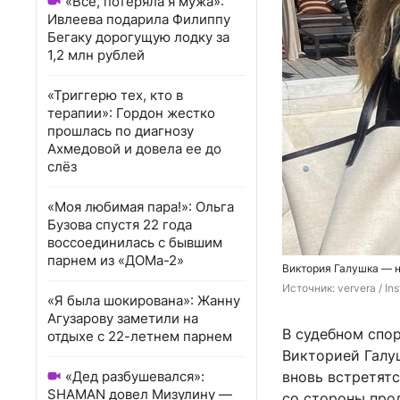
«Всё, потеряла я мужа»:
Ивлеева подарила Филиппу
Бегаку дорогущую лодку за
1,2 млн рублей
«Триггерю тех, кто в
терапии»: Гордон жестко
прошлась по диагнозу
Ахмедовой и довела ее до
слёз
«Моя любимая пара!»: Ольга
Бузова спустя 22 года
воссоединилась с бывшим
парнем из «ДОМа-2»
Виктория Галушка — н
Источник: 
ververa / I
«Я была шокирована»: Жанну
Агузарову заметили на
В судебном спо
отдыхе с 22-летнем парнем
Викторией Галу
«Дед разбушевался»:
вновь встретятс
SHAMAN довел Мизулину —
со стороны про