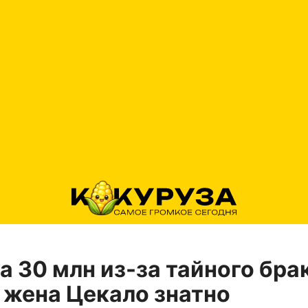
а 30 млн из-за тайного бра
жена Цекало знатно