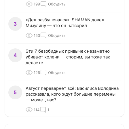
199
Обсудить
«Дед разбушевался»: SHAMAN довел
3
Мизулину — что он натворил
153
Обсудить
Эти 7 безобидных привычек незаметно
4
убивают колени — спорим, вы тоже так
делаете
126
Обсудить
Август перевернет всё: Василиса Володина
5
рассказала, кого ждут большие перемены,
— может, вас?
114
1