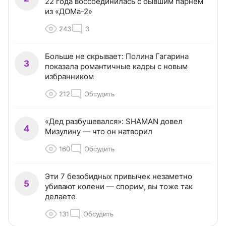
22 года воссоединилась с бывшим парнем
из «ДОМа-2»
243
3
Больше не скрывает: Полина Гагарина
3
показала романтичные кадры с новым
избранником
212
Обсудить
«Дед разбушевался»: SHAMAN довел
4
Мизулину — что он натворил
160
Обсудить
Эти 7 безобидных привычек незаметно
5
убивают колени — спорим, вы тоже так
делаете
131
Обсудить