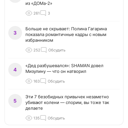
из «ДОМа-2»
261
3
Больше не скрывает: Полина Гагарина
3
показала романтичные кадры с новым
избранником
252
Обсудить
«Дед разбушевался»: SHAMAN довел
4
Мизулину — что он натворил
163
Обсудить
Эти 7 безобидных привычек незаметно
5
убивают колени — спорим, вы тоже так
делаете
135
Обсудить